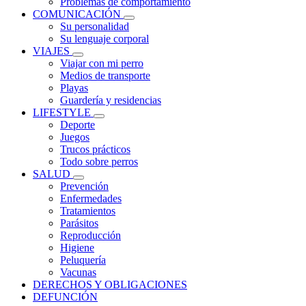
Problemas de comportamiento
COMUNICACIÓN
Su personalidad
Su lenguaje corporal
VIAJES
Viajar con mi perro
Medios de transporte
Playas
Guardería y residencias
LIFESTYLE
Deporte
Juegos
Trucos prácticos
Todo sobre perros
SALUD
Prevención
Enfermedades
Tratamientos
Parásitos
Reproducción
Higiene
Peluquería
Vacunas
DERECHOS Y OBLIGACIONES
DEFUNCIÓN