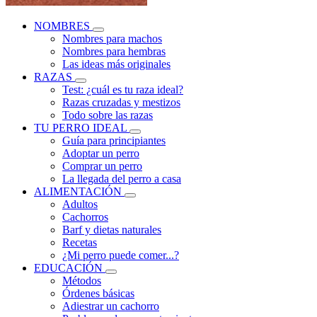
NOMBRES
Nombres para machos
Nombres para hembras
Las ideas más originales
RAZAS
Test: ¿cuál es tu raza ideal?
Razas cruzadas y mestizos
Todo sobre las razas
TU PERRO IDEAL
Guía para principiantes
Adoptar un perro
Comprar un perro
La llegada del perro a casa
ALIMENTACIÓN
Adultos
Cachorros
Barf y dietas naturales
Recetas
¿Mi perro puede comer...?
EDUCACIÓN
Métodos
Órdenes básicas
Adiestrar un cachorro