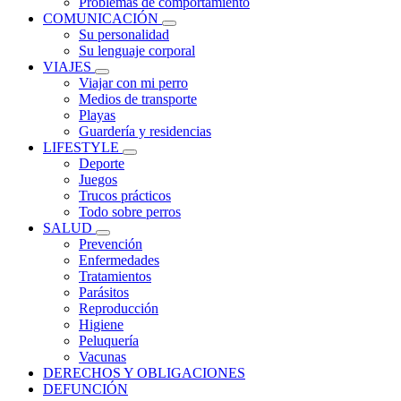
Problemas de comportamiento
COMUNICACIÓN
Su personalidad
Su lenguaje corporal
VIAJES
Viajar con mi perro
Medios de transporte
Playas
Guardería y residencias
LIFESTYLE
Deporte
Juegos
Trucos prácticos
Todo sobre perros
SALUD
Prevención
Enfermedades
Tratamientos
Parásitos
Reproducción
Higiene
Peluquería
Vacunas
DERECHOS Y OBLIGACIONES
DEFUNCIÓN