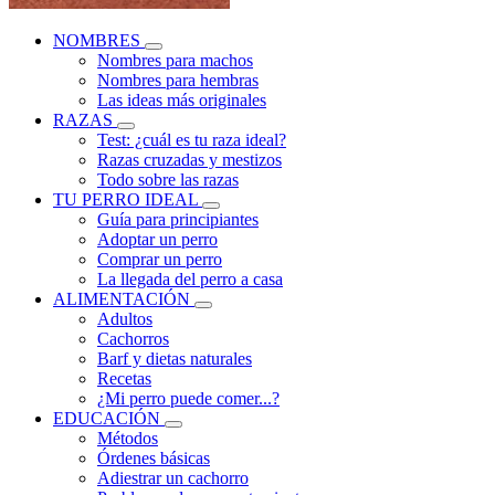
NOMBRES
Nombres para machos
Nombres para hembras
Las ideas más originales
RAZAS
Test: ¿cuál es tu raza ideal?
Razas cruzadas y mestizos
Todo sobre las razas
TU PERRO IDEAL
Guía para principiantes
Adoptar un perro
Comprar un perro
La llegada del perro a casa
ALIMENTACIÓN
Adultos
Cachorros
Barf y dietas naturales
Recetas
¿Mi perro puede comer...?
EDUCACIÓN
Métodos
Órdenes básicas
Adiestrar un cachorro