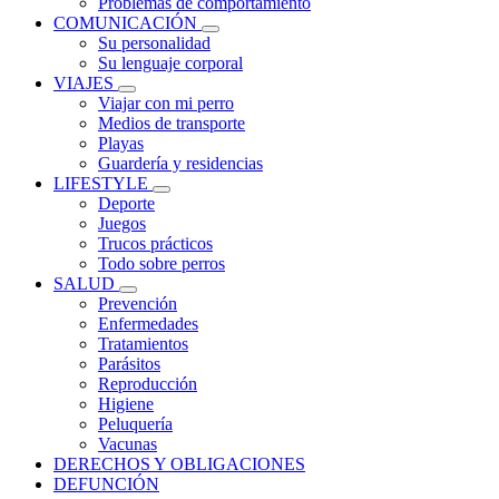
Problemas de comportamiento
COMUNICACIÓN
Su personalidad
Su lenguaje corporal
VIAJES
Viajar con mi perro
Medios de transporte
Playas
Guardería y residencias
LIFESTYLE
Deporte
Juegos
Trucos prácticos
Todo sobre perros
SALUD
Prevención
Enfermedades
Tratamientos
Parásitos
Reproducción
Higiene
Peluquería
Vacunas
DERECHOS Y OBLIGACIONES
DEFUNCIÓN