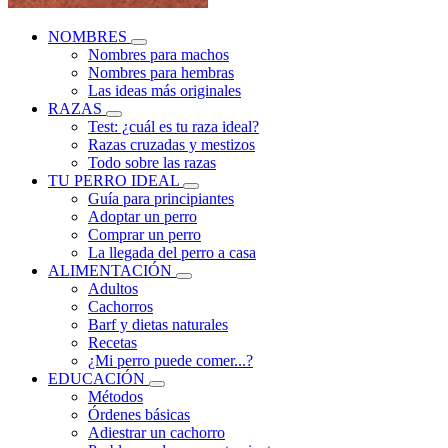
NOMBRES
Nombres para machos
Nombres para hembras
Las ideas más originales
RAZAS
Test: ¿cuál es tu raza ideal?
Razas cruzadas y mestizos
Todo sobre las razas
TU PERRO IDEAL
Guía para principiantes
Adoptar un perro
Comprar un perro
La llegada del perro a casa
ALIMENTACIÓN
Adultos
Cachorros
Barf y dietas naturales
Recetas
¿Mi perro puede comer...?
EDUCACIÓN
Métodos
Órdenes básicas
Adiestrar un cachorro