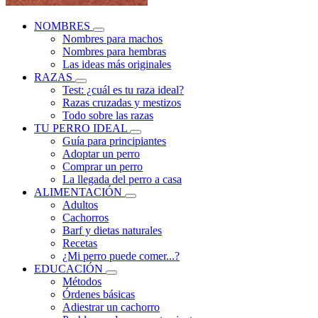
NOMBRES
Nombres para machos
Nombres para hembras
Las ideas más originales
RAZAS
Test: ¿cuál es tu raza ideal?
Razas cruzadas y mestizos
Todo sobre las razas
TU PERRO IDEAL
Guía para principiantes
Adoptar un perro
Comprar un perro
La llegada del perro a casa
ALIMENTACIÓN
Adultos
Cachorros
Barf y dietas naturales
Recetas
¿Mi perro puede comer...?
EDUCACIÓN
Métodos
Órdenes básicas
Adiestrar un cachorro