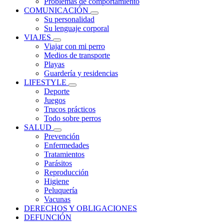
Problemas de comportamiento
COMUNICACIÓN
Su personalidad
Su lenguaje corporal
VIAJES
Viajar con mi perro
Medios de transporte
Playas
Guardería y residencias
LIFESTYLE
Deporte
Juegos
Trucos prácticos
Todo sobre perros
SALUD
Prevención
Enfermedades
Tratamientos
Parásitos
Reproducción
Higiene
Peluquería
Vacunas
DERECHOS Y OBLIGACIONES
DEFUNCIÓN