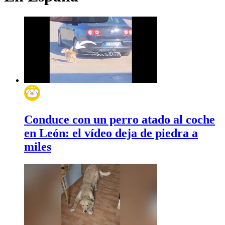
Conduce con un perro atado al coche
en León: el vídeo deja de piedra a
miles