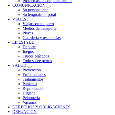
Problemas de comportamiento
COMUNICACIÓN
Su personalidad
Su lenguaje corporal
VIAJES
Viajar con mi perro
Medios de transporte
Playas
Guardería y residencias
LIFESTYLE
Deporte
Juegos
Trucos prácticos
Todo sobre perros
SALUD
Prevención
Enfermedades
Tratamientos
Parásitos
Reproducción
Higiene
Peluquería
Vacunas
DERECHOS Y OBLIGACIONES
DEFUNCIÓN