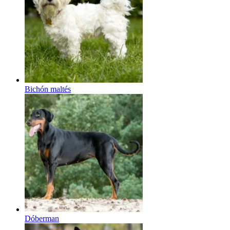
Bichón maltés
Dóberman