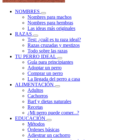
NOMBRES
Nombres para machos
Nombres para hembras
Las ideas más originales
RAZAS
Test: ¿cuál es tu raza ideal?
Razas cruzadas y mestizos
Todo sobre las razas
TU PERRO IDEAL
Guía para principiantes
Adoptar un perro
Comprar un perro
La llegada del perro a casa
ALIMENTACIÓN
Adultos
Cachorros
Barf y dietas naturales
Recetas
¿Mi perro puede comer...?
EDUCACIÓN
Métodos
Órdenes básicas
Adiestrar un cachorro