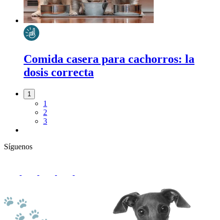
Comida casera para cachorros: la
dosis correcta
1
1
2
3
Síguenos