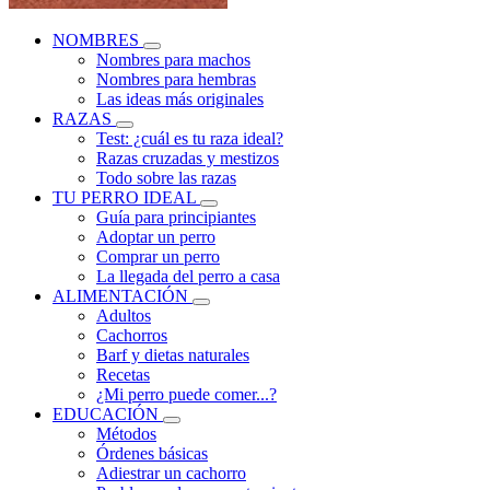
NOMBRES
Nombres para machos
Nombres para hembras
Las ideas más originales
RAZAS
Test: ¿cuál es tu raza ideal?
Razas cruzadas y mestizos
Todo sobre las razas
TU PERRO IDEAL
Guía para principiantes
Adoptar un perro
Comprar un perro
La llegada del perro a casa
ALIMENTACIÓN
Adultos
Cachorros
Barf y dietas naturales
Recetas
¿Mi perro puede comer...?
EDUCACIÓN
Métodos
Órdenes básicas
Adiestrar un cachorro