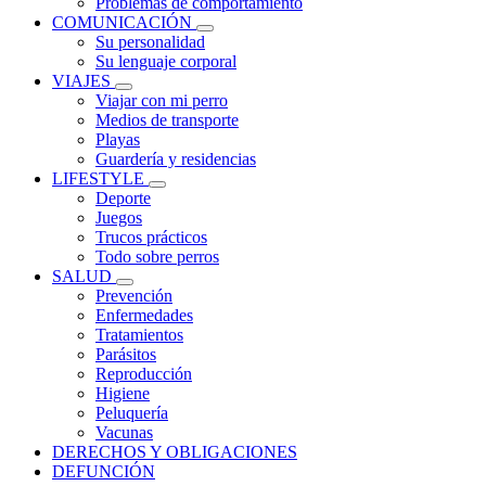
Problemas de comportamiento
COMUNICACIÓN
Su personalidad
Su lenguaje corporal
VIAJES
Viajar con mi perro
Medios de transporte
Playas
Guardería y residencias
LIFESTYLE
Deporte
Juegos
Trucos prácticos
Todo sobre perros
SALUD
Prevención
Enfermedades
Tratamientos
Parásitos
Reproducción
Higiene
Peluquería
Vacunas
DERECHOS Y OBLIGACIONES
DEFUNCIÓN