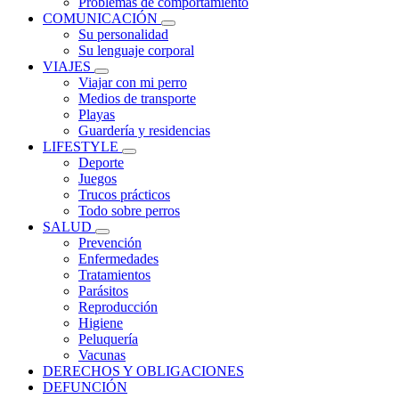
Problemas de comportamiento
COMUNICACIÓN
Su personalidad
Su lenguaje corporal
VIAJES
Viajar con mi perro
Medios de transporte
Playas
Guardería y residencias
LIFESTYLE
Deporte
Juegos
Trucos prácticos
Todo sobre perros
SALUD
Prevención
Enfermedades
Tratamientos
Parásitos
Reproducción
Higiene
Peluquería
Vacunas
DERECHOS Y OBLIGACIONES
DEFUNCIÓN