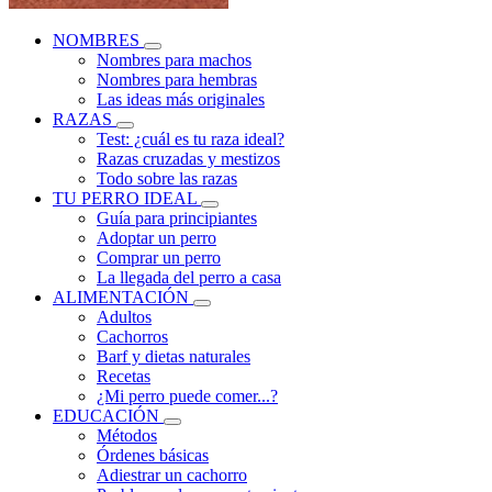
NOMBRES
Nombres para machos
Nombres para hembras
Las ideas más originales
RAZAS
Test: ¿cuál es tu raza ideal?
Razas cruzadas y mestizos
Todo sobre las razas
TU PERRO IDEAL
Guía para principiantes
Adoptar un perro
Comprar un perro
La llegada del perro a casa
ALIMENTACIÓN
Adultos
Cachorros
Barf y dietas naturales
Recetas
¿Mi perro puede comer...?
EDUCACIÓN
Métodos
Órdenes básicas
Adiestrar un cachorro