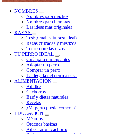
NOMBRES
Nombres para machos
Nombres para hembras
Las ideas más originales
RAZAS
Test: ¿cuál es tu raza ideal?
Razas cruzadas y mestizos
Todo sobre las razas
TU PERRO IDEAL
Guía para principiantes
Adoptar un perro
Comprar un perro
La llegada del perro a casa
ALIMENTACIÓN
Adultos
Cachorros
Barf y dietas naturales
Recetas
¿Mi perro puede comer...?
EDUCACIÓN
Métodos
Órdenes básicas
Adiestrar un cachorro