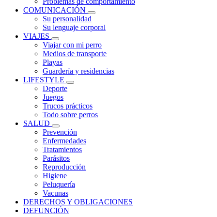
Problemas de comportamiento
COMUNICACIÓN
Su personalidad
Su lenguaje corporal
VIAJES
Viajar con mi perro
Medios de transporte
Playas
Guardería y residencias
LIFESTYLE
Deporte
Juegos
Trucos prácticos
Todo sobre perros
SALUD
Prevención
Enfermedades
Tratamientos
Parásitos
Reproducción
Higiene
Peluquería
Vacunas
DERECHOS Y OBLIGACIONES
DEFUNCIÓN