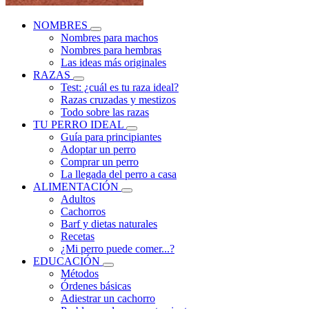
NOMBRES
Nombres para machos
Nombres para hembras
Las ideas más originales
RAZAS
Test: ¿cuál es tu raza ideal?
Razas cruzadas y mestizos
Todo sobre las razas
TU PERRO IDEAL
Guía para principiantes
Adoptar un perro
Comprar un perro
La llegada del perro a casa
ALIMENTACIÓN
Adultos
Cachorros
Barf y dietas naturales
Recetas
¿Mi perro puede comer...?
EDUCACIÓN
Métodos
Órdenes básicas
Adiestrar un cachorro