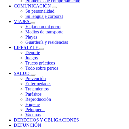
Problemas de comportamiento
COMUNICACIÓN
Su personalidad
Su lenguaje corporal
VIAJES
Viajar con mi perro
Medios de transporte
Playas
Guardería y residencias
LIFESTYLE
Deporte
Juegos
Trucos prácticos
Todo sobre perros
SALUD
Prevención
Enfermedades
Tratamientos
Parásitos
Reproducción
Higiene
Peluquería
Vacunas
DERECHOS Y OBLIGACIONES
DEFUNCIÓN