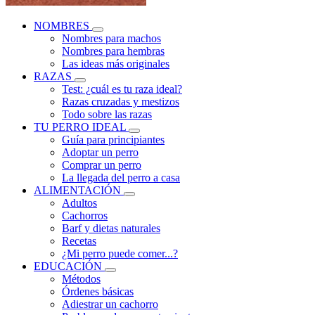
NOMBRES
Nombres para machos
Nombres para hembras
Las ideas más originales
RAZAS
Test: ¿cuál es tu raza ideal?
Razas cruzadas y mestizos
Todo sobre las razas
TU PERRO IDEAL
Guía para principiantes
Adoptar un perro
Comprar un perro
La llegada del perro a casa
ALIMENTACIÓN
Adultos
Cachorros
Barf y dietas naturales
Recetas
¿Mi perro puede comer...?
EDUCACIÓN
Métodos
Órdenes básicas
Adiestrar un cachorro