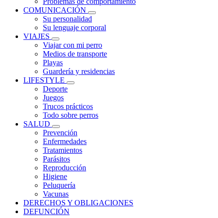
Problemas de comportamiento
COMUNICACIÓN
Su personalidad
Su lenguaje corporal
VIAJES
Viajar con mi perro
Medios de transporte
Playas
Guardería y residencias
LIFESTYLE
Deporte
Juegos
Trucos prácticos
Todo sobre perros
SALUD
Prevención
Enfermedades
Tratamientos
Parásitos
Reproducción
Higiene
Peluquería
Vacunas
DERECHOS Y OBLIGACIONES
DEFUNCIÓN