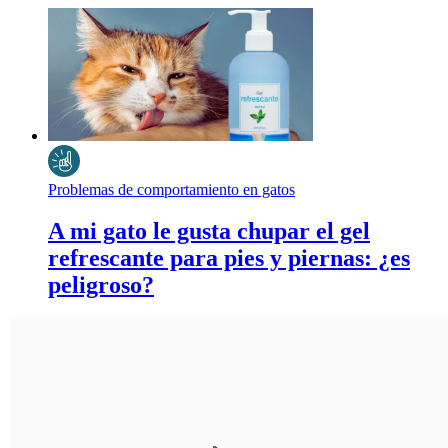
Problemas de comportamiento en gatos
A mi gato le gusta chupar el gel
refrescante para pies y piernas: ¿es
peligroso?