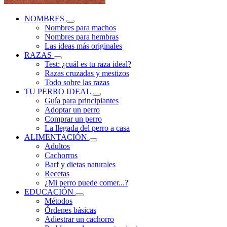
NOMBRES
Nombres para machos
Nombres para hembras
Las ideas más originales
RAZAS
Test: ¿cuál es tu raza ideal?
Razas cruzadas y mestizos
Todo sobre las razas
TU PERRO IDEAL
Guía para principiantes
Adoptar un perro
Comprar un perro
La llegada del perro a casa
ALIMENTACIÓN
Adultos
Cachorros
Barf y dietas naturales
Recetas
¿Mi perro puede comer...?
EDUCACIÓN
Métodos
Órdenes básicas
Adiestrar un cachorro