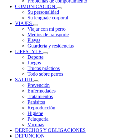
Problemas de comportamiento
COMUNICACIÓN
Su personalidad
Su lenguaje corporal
VIAJES
Viajar con mi perro
Medios de transporte
Playas
Guardería y residencias
LIFESTYLE
Deporte
Juegos
Trucos prácticos
Todo sobre perros
SALUD
Prevención
Enfermedades
Tratamientos
Parásitos
Reproducción
Higiene
Peluquería
Vacunas
DERECHOS Y OBLIGACIONES
DEFUNCIÓN