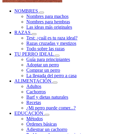
NOMBRES
Nombres para machos
Nombres para hembras
Las ideas más originales
RAZAS
Test: ¿cuál es tu raza ideal?
Razas cruzadas y mestizos
Todo sobre las razas
TU PERRO IDEAL
Guía para principiantes
Adoptar un perro
Comprar un perro
La llegada del perro a casa
ALIMENTACIÓN
Adultos
Cachorros
Barf y dietas naturales
Recetas
¿Mi perro puede comer...?
EDUCACIÓN
Métodos
Órdenes básicas
Adiestrar un cachorro