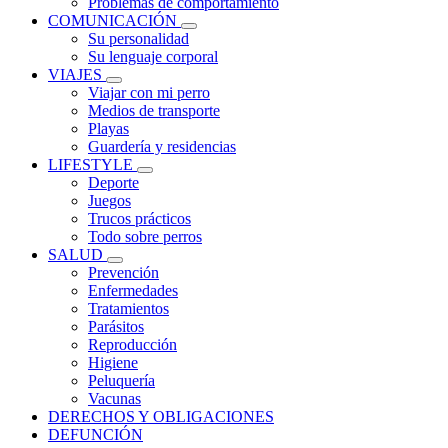
Problemas de comportamiento
COMUNICACIÓN
Su personalidad
Su lenguaje corporal
VIAJES
Viajar con mi perro
Medios de transporte
Playas
Guardería y residencias
LIFESTYLE
Deporte
Juegos
Trucos prácticos
Todo sobre perros
SALUD
Prevención
Enfermedades
Tratamientos
Parásitos
Reproducción
Higiene
Peluquería
Vacunas
DERECHOS Y OBLIGACIONES
DEFUNCIÓN