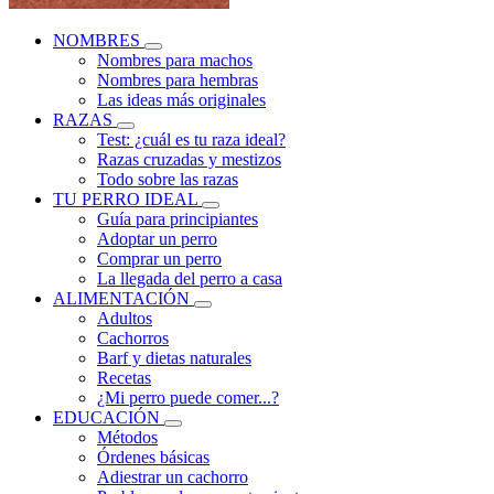
NOMBRES
Nombres para machos
Nombres para hembras
Las ideas más originales
RAZAS
Test: ¿cuál es tu raza ideal?
Razas cruzadas y mestizos
Todo sobre las razas
TU PERRO IDEAL
Guía para principiantes
Adoptar un perro
Comprar un perro
La llegada del perro a casa
ALIMENTACIÓN
Adultos
Cachorros
Barf y dietas naturales
Recetas
¿Mi perro puede comer...?
EDUCACIÓN
Métodos
Órdenes básicas
Adiestrar un cachorro