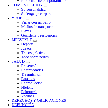
Problemas de comportamiento
COMUNICACIÓN
Su personalidad
Su lenguaje corporal
VIAJES
Viajar con mi perro
Medios de transporte
Playas
Guardería y residencias
LIFESTYLE
Deporte
Juegos
Trucos prácticos
Todo sobre perros
SALUD
Prevención
Enfermedades
Tratamientos
Parásitos
Reproducción
Higiene
Peluquería
Vacunas
DERECHOS Y OBLIGACIONES
DEFUNCIÓN