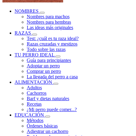
NOMBRES
Nombres para machos
Nombres para hembras
Las ideas más originales
RAZAS
Test: ¿cuál es tu raza ideal?
Razas cruzadas y mestizos
Todo sobre las razas
TU PERRO IDEAL
Guía para principiantes
Adoptar un perro
Comprar un perro
La llegada del perro a casa
ALIMENTACIÓN
Adultos
Cachorros
Barf y dietas naturales
Recetas
¿Mi perro puede comer...?
EDUCACIÓN
Métodos
Órdenes básicas
Adiestrar un cachorro