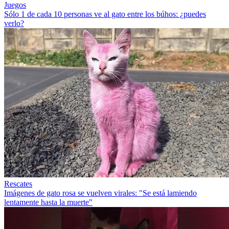
Juegos
Sólo 1 de cada 10 personas ve al gato entre los búhos: ¿puedes
verlo?
Rescates
Imágenes de gato rosa se vuelven virales: "Se está lamiendo
lentamente hasta la muerte"