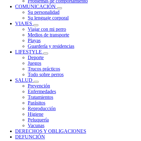
Problemas de comportamiento
COMUNICACIÓN
Su personalidad
Su lenguaje corporal
VIAJES
Viajar con mi perro
Medios de transporte
Playas
Guardería y residencias
LIFESTYLE
Deporte
Juegos
Trucos prácticos
Todo sobre perros
SALUD
Prevención
Enfermedades
Tratamientos
Parásitos
Reproducción
Higiene
Peluquería
Vacunas
DERECHOS Y OBLIGACIONES
DEFUNCIÓN