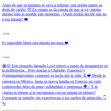
Antes de que su humano se vaya a trabajar, esta perrita quiere su
dosis de cariño. 🥹 En cuanto se da cuenta de que se va, intenta
alargar todo lo posible este momento. ¿Quién podría decirle que no
a esa mirada? ❤️
Es imposible fingir una mirada tan pura ❤️
😭🐶 Este pequeño llamado Love estuvo a punto de desaparecer en
la indiferencia... Pero gracias a Charlotte, Francisco y
@almaanimal.tulum, comenzó su lucha por la vida. 💪❤️ Desde la
carretera en México, hasta su nueva familia en Francia: un viaje
conmovedor lleno de amor, solidaridad y esperanza.🌍✨ Y tú
¿harías lo mismo si te encontraras con un animal en peligro?
Comparte tu opinión, tus experiencias o tus sueños de adopción. 👇
🐾