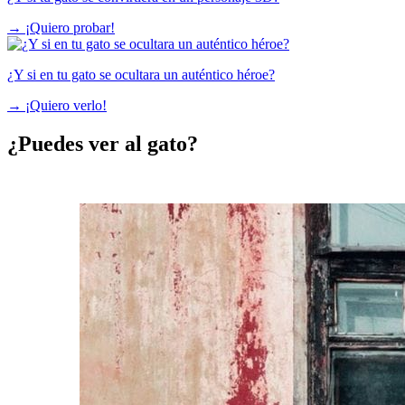
→
¡Quiero probar!
¿Y si en tu gato se ocultara un auténtico héroe?
→
¡Quiero verlo!
¿Puedes ver al gato?