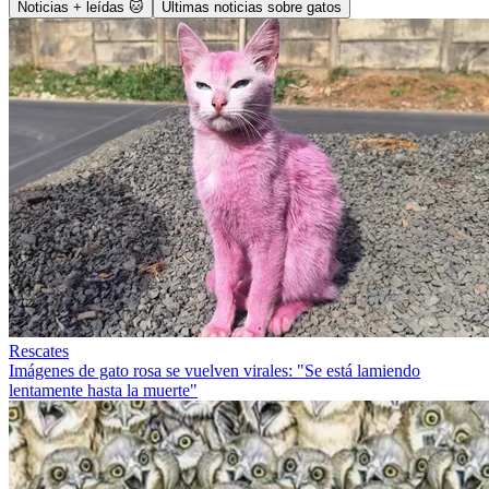
Noticias + leídas 🐱
Últimas noticias sobre gatos
Rescates
Imágenes de gato rosa se vuelven virales: "Se está lamiendo
lentamente hasta la muerte"