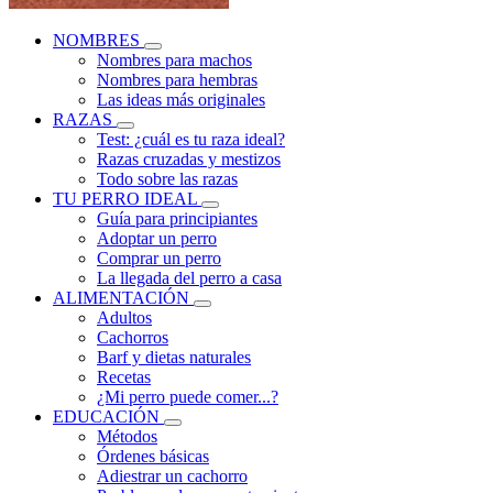
NOMBRES
Nombres para machos
Nombres para hembras
Las ideas más originales
RAZAS
Test: ¿cuál es tu raza ideal?
Razas cruzadas y mestizos
Todo sobre las razas
TU PERRO IDEAL
Guía para principiantes
Adoptar un perro
Comprar un perro
La llegada del perro a casa
ALIMENTACIÓN
Adultos
Cachorros
Barf y dietas naturales
Recetas
¿Mi perro puede comer...?
EDUCACIÓN
Métodos
Órdenes básicas
Adiestrar un cachorro