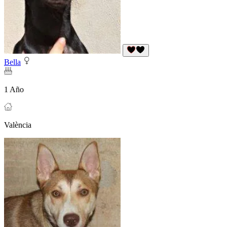
Bella
1 Año
València