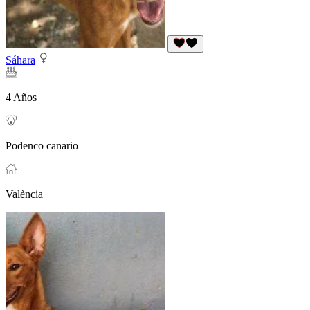
Sáhara
4 Años
Podenco canario
València