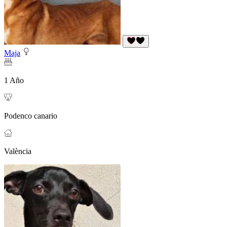
Maja
1 Año
Podenco canario
València