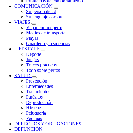
Problemas de comportamiento
COMUNICACIÓN
Su personalidad
Su lenguaje corporal
VIAJES
Viajar con mi perro
Medios de transporte
Playas
Guardería y residencias
LIFESTYLE
Deporte
Juegos
Trucos prácticos
Todo sobre perros
SALUD
Prevención
Enfermedades
Tratamientos
Parásitos
Reproducción
Higiene
Peluquería
Vacunas
DERECHOS Y OBLIGACIONES
DEFUNCIÓN