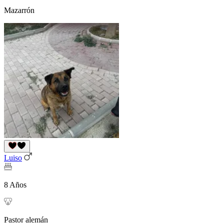
Mazarrón
Luiso
8 Años
Pastor alemán