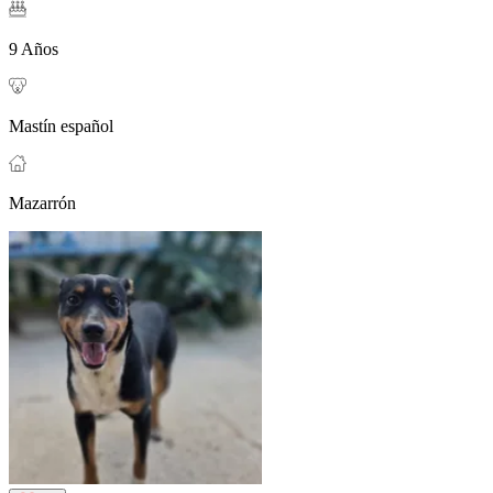
9 Años
Mastín español
Mazarrón