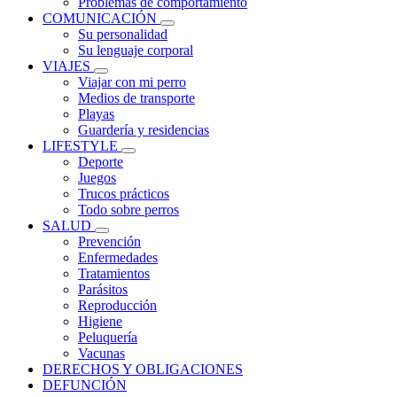
Problemas de comportamiento
COMUNICACIÓN
Su personalidad
Su lenguaje corporal
VIAJES
Viajar con mi perro
Medios de transporte
Playas
Guardería y residencias
LIFESTYLE
Deporte
Juegos
Trucos prácticos
Todo sobre perros
SALUD
Prevención
Enfermedades
Tratamientos
Parásitos
Reproducción
Higiene
Peluquería
Vacunas
DERECHOS Y OBLIGACIONES
DEFUNCIÓN