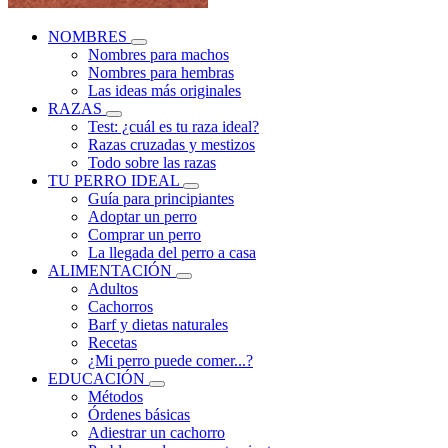
NOMBRES
Nombres para machos
Nombres para hembras
Las ideas más originales
RAZAS
Test: ¿cuál es tu raza ideal?
Razas cruzadas y mestizos
Todo sobre las razas
TU PERRO IDEAL
Guía para principiantes
Adoptar un perro
Comprar un perro
La llegada del perro a casa
ALIMENTACIÓN
Adultos
Cachorros
Barf y dietas naturales
Recetas
¿Mi perro puede comer...?
EDUCACIÓN
Métodos
Órdenes básicas
Adiestrar un cachorro