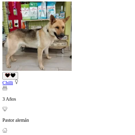
Chilli
3 Años
Pastor alemán