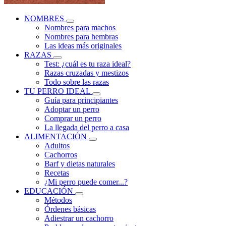
NOMBRES
Nombres para machos
Nombres para hembras
Las ideas más originales
RAZAS
Test: ¿cuál es tu raza ideal?
Razas cruzadas y mestizos
Todo sobre las razas
TU PERRO IDEAL
Guía para principiantes
Adoptar un perro
Comprar un perro
La llegada del perro a casa
ALIMENTACIÓN
Adultos
Cachorros
Barf y dietas naturales
Recetas
¿Mi perro puede comer...?
EDUCACIÓN
Métodos
Órdenes básicas
Adiestrar un cachorro