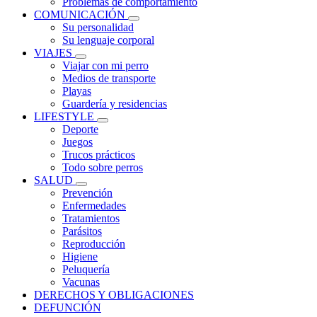
Problemas de comportamiento
COMUNICACIÓN
Su personalidad
Su lenguaje corporal
VIAJES
Viajar con mi perro
Medios de transporte
Playas
Guardería y residencias
LIFESTYLE
Deporte
Juegos
Trucos prácticos
Todo sobre perros
SALUD
Prevención
Enfermedades
Tratamientos
Parásitos
Reproducción
Higiene
Peluquería
Vacunas
DERECHOS Y OBLIGACIONES
DEFUNCIÓN