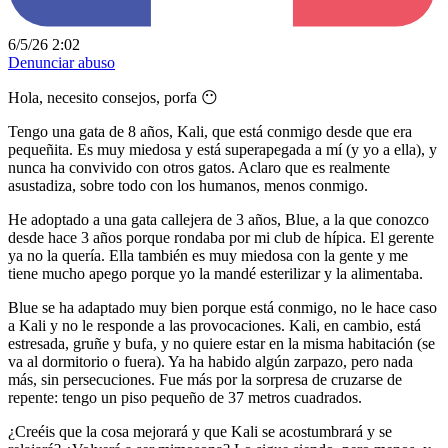
6/5/26 2:02
Denunciar abuso
Hola, necesito consejos, porfa 😶
Tengo una gata de 8 años, Kali, que está conmigo desde que era
pequeñita. Es muy miedosa y está superapegada a mí (y yo a ella), y
nunca ha convivido con otros gatos. Aclaro que es realmente
asustadiza, sobre todo con los humanos, menos conmigo.
He adoptado a una gata callejera de 3 años, Blue, a la que conozco
desde hace 3 años porque rondaba por mi club de hípica. El gerente
ya no la quería. Ella también es muy miedosa con la gente y me
tiene mucho apego porque yo la mandé esterilizar y la alimentaba.
Blue se ha adaptado muy bien porque está conmigo, no le hace caso
a Kali y no le responde a las provocaciones. Kali, en cambio, está
estresada, gruñe y bufa, y no quiere estar en la misma habitación (se
va al dormitorio o fuera). Ya ha habido algún zarpazo, pero nada
más, sin persecuciones. Fue más por la sorpresa de cruzarse de
repente: tengo un piso pequeño de 37 metros cuadrados.
¿Creéis que la cosa mejorará y que Kali se acostumbrará y se