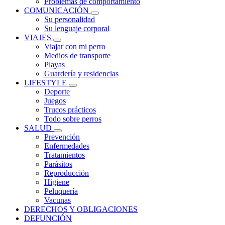
Problemas de comportamiento
COMUNICACIÓN
Su personalidad
Su lenguaje corporal
VIAJES
Viajar con mi perro
Medios de transporte
Playas
Guardería y residencias
LIFESTYLE
Deporte
Juegos
Trucos prácticos
Todo sobre perros
SALUD
Prevención
Enfermedades
Tratamientos
Parásitos
Reproducción
Higiene
Peluquería
Vacunas
DERECHOS Y OBLIGACIONES
DEFUNCIÓN