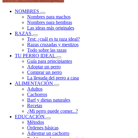
NOMBRES
Nombres para machos
Nombres para hembras
Las ideas más originales
RAZAS
Test: ¿cuál es tu raza ideal?
Razas cruzadas y mestizos
Todo sobre las razas
TU PERRO IDEAL
Guía para principiantes
Adoptar un perro
Comprar un perro
La llegada del perro a casa
ALIMENTACIÓN
Adultos
Cachorros
Barf y dietas naturales
Recetas
¿Mi perro puede comer...?
EDUCACIÓN
Métodos
Órdenes básicas
Adiestrar un cachorro