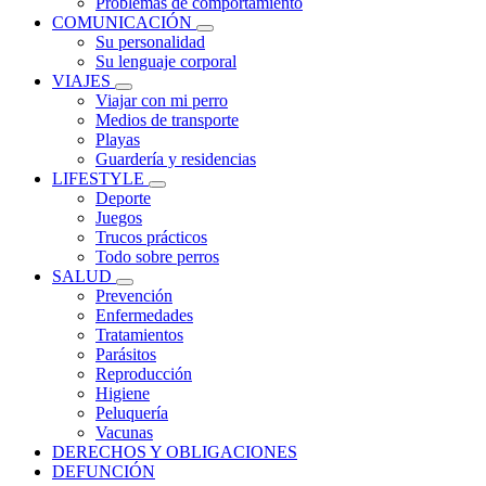
Problemas de comportamiento
COMUNICACIÓN
Su personalidad
Su lenguaje corporal
VIAJES
Viajar con mi perro
Medios de transporte
Playas
Guardería y residencias
LIFESTYLE
Deporte
Juegos
Trucos prácticos
Todo sobre perros
SALUD
Prevención
Enfermedades
Tratamientos
Parásitos
Reproducción
Higiene
Peluquería
Vacunas
DERECHOS Y OBLIGACIONES
DEFUNCIÓN