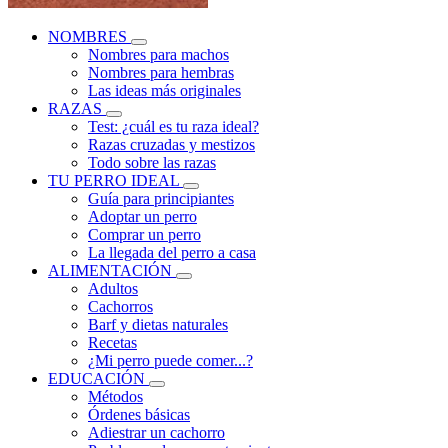
NOMBRES
Nombres para machos
Nombres para hembras
Las ideas más originales
RAZAS
Test: ¿cuál es tu raza ideal?
Razas cruzadas y mestizos
Todo sobre las razas
TU PERRO IDEAL
Guía para principiantes
Adoptar un perro
Comprar un perro
La llegada del perro a casa
ALIMENTACIÓN
Adultos
Cachorros
Barf y dietas naturales
Recetas
¿Mi perro puede comer...?
EDUCACIÓN
Métodos
Órdenes básicas
Adiestrar un cachorro