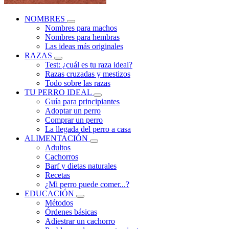
NOMBRES
Nombres para machos
Nombres para hembras
Las ideas más originales
RAZAS
Test: ¿cuál es tu raza ideal?
Razas cruzadas y mestizos
Todo sobre las razas
TU PERRO IDEAL
Guía para principiantes
Adoptar un perro
Comprar un perro
La llegada del perro a casa
ALIMENTACIÓN
Adultos
Cachorros
Barf y dietas naturales
Recetas
¿Mi perro puede comer...?
EDUCACIÓN
Métodos
Órdenes básicas
Adiestrar un cachorro