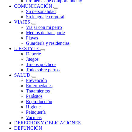
Problemas de comportamiento
COMUNICACIÓN
Su personalidad
Su lenguaje corporal
VIAJES
Viajar con mi perro
Medios de transporte
Playas
Guardería y residencias
LIFESTYLE
Deporte
Juegos
Trucos prácticos
Todo sobre perros
SALUD
Prevención
Enfermedades
Tratamientos
Parásitos
Reproducción
Higiene
Peluquería
Vacunas
DERECHOS Y OBLIGACIONES
DEFUNCIÓN