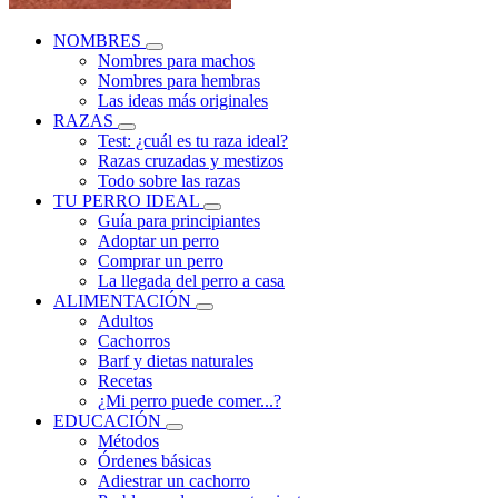
NOMBRES
Nombres para machos
Nombres para hembras
Las ideas más originales
RAZAS
Test: ¿cuál es tu raza ideal?
Razas cruzadas y mestizos
Todo sobre las razas
TU PERRO IDEAL
Guía para principiantes
Adoptar un perro
Comprar un perro
La llegada del perro a casa
ALIMENTACIÓN
Adultos
Cachorros
Barf y dietas naturales
Recetas
¿Mi perro puede comer...?
EDUCACIÓN
Métodos
Órdenes básicas
Adiestrar un cachorro