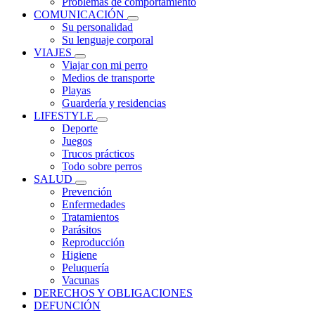
Problemas de comportamiento
COMUNICACIÓN
Su personalidad
Su lenguaje corporal
VIAJES
Viajar con mi perro
Medios de transporte
Playas
Guardería y residencias
LIFESTYLE
Deporte
Juegos
Trucos prácticos
Todo sobre perros
SALUD
Prevención
Enfermedades
Tratamientos
Parásitos
Reproducción
Higiene
Peluquería
Vacunas
DERECHOS Y OBLIGACIONES
DEFUNCIÓN