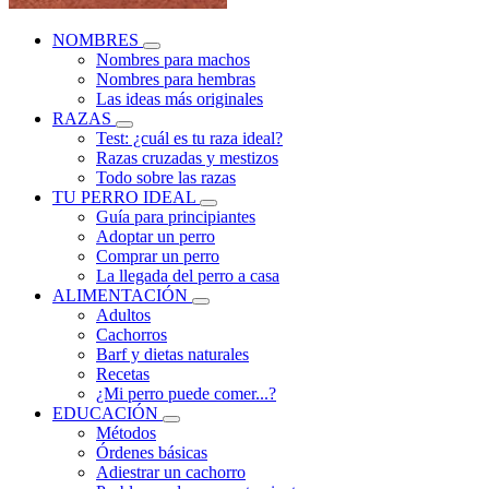
NOMBRES
Nombres para machos
Nombres para hembras
Las ideas más originales
RAZAS
Test: ¿cuál es tu raza ideal?
Razas cruzadas y mestizos
Todo sobre las razas
TU PERRO IDEAL
Guía para principiantes
Adoptar un perro
Comprar un perro
La llegada del perro a casa
ALIMENTACIÓN
Adultos
Cachorros
Barf y dietas naturales
Recetas
¿Mi perro puede comer...?
EDUCACIÓN
Métodos
Órdenes básicas
Adiestrar un cachorro