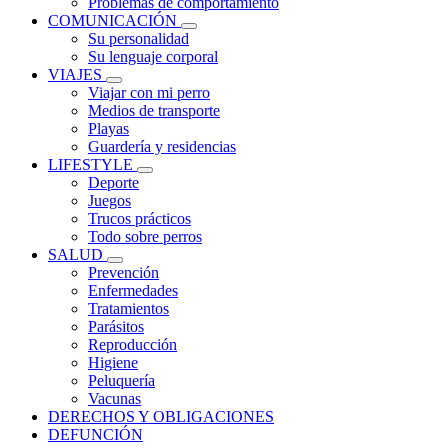
Problemas de comportamiento
COMUNICACIÓN
Su personalidad
Su lenguaje corporal
VIAJES
Viajar con mi perro
Medios de transporte
Playas
Guardería y residencias
LIFESTYLE
Deporte
Juegos
Trucos prácticos
Todo sobre perros
SALUD
Prevención
Enfermedades
Tratamientos
Parásitos
Reproducción
Higiene
Peluquería
Vacunas
DERECHOS Y OBLIGACIONES
DEFUNCIÓN