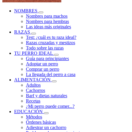
NOMBRES
Nombres para machos
Nombres para hembras
Las ideas más originales
RAZAS
Test: ¿cuál es tu raza ideal?
Razas cruzadas y mestizos
Todo sobre las razas
TU PERRO IDEAL
Guía para principiantes
Adoptar un perro
Comprar un perro
La llegada del perro a casa
ALIMENTACIÓN
Adultos
Cachorros
Barf y dietas naturales
Recetas
¿Mi perro puede comer...?
EDUCACIÓN
Métodos
Órdenes básicas
Adiestrar un cachorro