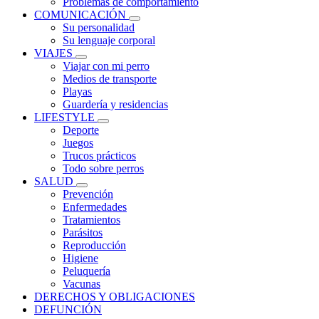
Problemas de comportamiento
COMUNICACIÓN
Su personalidad
Su lenguaje corporal
VIAJES
Viajar con mi perro
Medios de transporte
Playas
Guardería y residencias
LIFESTYLE
Deporte
Juegos
Trucos prácticos
Todo sobre perros
SALUD
Prevención
Enfermedades
Tratamientos
Parásitos
Reproducción
Higiene
Peluquería
Vacunas
DERECHOS Y OBLIGACIONES
DEFUNCIÓN