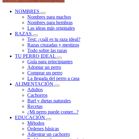
NOMBRES
Nombres para machos
Nombres para hembras
Las ideas más originales
RAZAS
Test: ¿cuál es tu raza ideal?
Razas cruzadas y mestizos
Todo sobre las razas
TU PERRO IDEAL
Guía para principiantes
Adoptar un perro
Comprar un perro
La llegada del perro a casa
ALIMENTACIÓN
Adultos
Cachorros
Barf y dietas naturales
Recetas
¿Mi perro puede comer...?
EDUCACIÓN
Métodos
Órdenes básicas
Adiestrar un cachorro