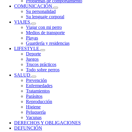
Problemas de comportamiento
COMUNICACIÓN
Su personalidad
Su lenguaje corporal
VIAJES
Viajar con mi perro
Medios de transporte
Playas
Guardería y residencias
LIFESTYLE
Deporte
Juegos
Trucos prácticos
Todo sobre perros
SALUD
Prevención
Enfermedades
Tratamientos
Parásitos
Reproducción
Higiene
Peluquería
Vacunas
DERECHOS Y OBLIGACIONES
DEFUNCIÓN