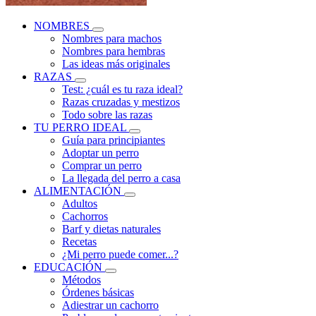
NOMBRES
Nombres para machos
Nombres para hembras
Las ideas más originales
RAZAS
Test: ¿cuál es tu raza ideal?
Razas cruzadas y mestizos
Todo sobre las razas
TU PERRO IDEAL
Guía para principiantes
Adoptar un perro
Comprar un perro
La llegada del perro a casa
ALIMENTACIÓN
Adultos
Cachorros
Barf y dietas naturales
Recetas
¿Mi perro puede comer...?
EDUCACIÓN
Métodos
Órdenes básicas
Adiestrar un cachorro