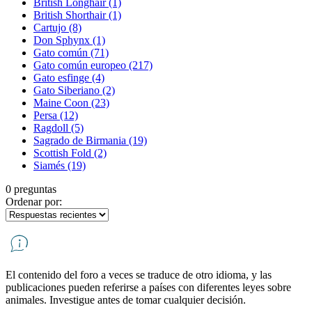
British Longhair
(1)
British Shorthair
(1)
Cartujo
(8)
Don Sphynx
(1)
Gato común
(71)
Gato común europeo
(217)
Gato esfinge
(4)
Gato Siberiano
(2)
Maine Coon
(23)
Persa
(12)
Ragdoll
(5)
Sagrado de Birmania
(19)
Scottish Fold
(2)
Siamés
(19)
0 preguntas
Ordenar por:
El contenido del foro a veces se traduce de otro idioma, y ​​las
publicaciones pueden referirse a países con diferentes leyes sobre
animales. Investigue antes de tomar cualquier decisión.