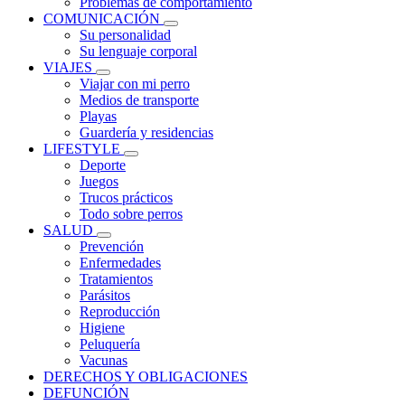
Problemas de comportamiento
COMUNICACIÓN
Su personalidad
Su lenguaje corporal
VIAJES
Viajar con mi perro
Medios de transporte
Playas
Guardería y residencias
LIFESTYLE
Deporte
Juegos
Trucos prácticos
Todo sobre perros
SALUD
Prevención
Enfermedades
Tratamientos
Parásitos
Reproducción
Higiene
Peluquería
Vacunas
DERECHOS Y OBLIGACIONES
DEFUNCIÓN