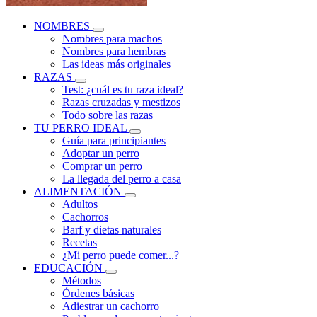
NOMBRES
Nombres para machos
Nombres para hembras
Las ideas más originales
RAZAS
Test: ¿cuál es tu raza ideal?
Razas cruzadas y mestizos
Todo sobre las razas
TU PERRO IDEAL
Guía para principiantes
Adoptar un perro
Comprar un perro
La llegada del perro a casa
ALIMENTACIÓN
Adultos
Cachorros
Barf y dietas naturales
Recetas
¿Mi perro puede comer...?
EDUCACIÓN
Métodos
Órdenes básicas
Adiestrar un cachorro