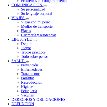
Problemas de comportamiento
COMUNICACIÓN
Su personalidad
Su lenguaje corporal
VIAJES
Viajar con mi perro
Medios de transporte
Playas
Guardería y residencias
LIFESTYLE
Deporte
Juegos
Trucos prácticos
Todo sobre perros
SALUD
Prevención
Enfermedades
Tratamientos
Parásitos
Reproducción
Higiene
Peluquería
Vacunas
DERECHOS Y OBLIGACIONES
DEFUNCIÓN