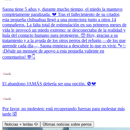
Saona tiene 5 años y, durante mucho tiempo, el miedo la mantuvo
completamente paralizada. 💔 Tras el fallecimiento de su criador,
esta pequeña chihuahua llegó a una protectora junto a otros 14
compañeros. La falta total de estimulación en sus primeros meses de
vida le provocó un miedo extremo: se desconectaba de la realidad y
huía del contacto humano para protegerse. 🥺 Hoy, gracias a su
tratamiento y a la ayuda de los otros perros del refugio —de los que
aprende cada día—, Saona empieza a descubrir lo que es vivir. 🐾✨
¡Déjale un mensaje de apoyo a esta pequeña valiente en
comentarios! 💬👇
El abandono JAMÁS debería ser una opción. 🚫💔
Por favor, no molesten: está recuperando fuerzas para molestar más
tarde 🤣
Noticias + leídas 🐶
Últimas noticias sobre perros