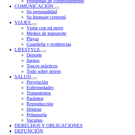
Problemas de comportamiento
COMUNICACIÓN
Su personalidad
Su lenguaje corporal
VIAJES
Viajar con mi perro
Medios de transporte
Playas
Guardería y residencias
LIFESTYLE
Deporte
Juegos
Trucos prácticos
Todo sobre perros
SALUD
Prevención
Enfermedades
Tratamientos
Parásitos
Reproducción
Higiene
Peluquería
Vacunas
DERECHOS Y OBLIGACIONES
DEFUNCIÓN