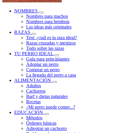
NOMBRES
Nombres para machos
Nombres para hembras
Las ideas más originales
RAZAS
Test: ¿cuál es tu raza ideal?
Razas cruzadas y mestizos
Todo sobre las razas
TU PERRO IDEAL
Guía para principiantes
Adoptar un perro
Comprar un perro
La llegada del perro a casa
ALIMENTACIÓN
Adultos
Cachorros
Barf y dietas naturales
Recetas
¿Mi perro puede comer...?
EDUCACIÓN
Métodos
Órdenes básicas
Adiestrar un cachorro