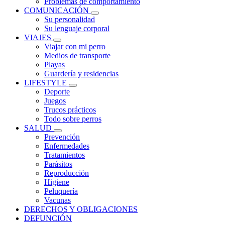
Problemas de comportamiento
COMUNICACIÓN
Su personalidad
Su lenguaje corporal
VIAJES
Viajar con mi perro
Medios de transporte
Playas
Guardería y residencias
LIFESTYLE
Deporte
Juegos
Trucos prácticos
Todo sobre perros
SALUD
Prevención
Enfermedades
Tratamientos
Parásitos
Reproducción
Higiene
Peluquería
Vacunas
DERECHOS Y OBLIGACIONES
DEFUNCIÓN