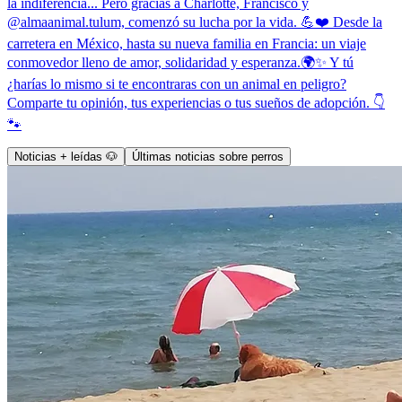
la indiferencia... Pero gracias a Charlotte, Francisco y
@almaanimal.tulum, comenzó su lucha por la vida. 💪❤️ Desde la
carretera en México, hasta su nueva familia en Francia: un viaje
conmovedor lleno de amor, solidaridad y esperanza.🌍✨ Y tú
¿harías lo mismo si te encontraras con un animal en peligro?
Comparte tu opinión, tus experiencias o tus sueños de adopción. 👇
🐾
Noticias + leídas 🐶
Últimas noticias sobre perros