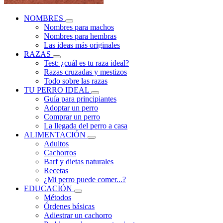
NOMBRES
Nombres para machos
Nombres para hembras
Las ideas más originales
RAZAS
Test: ¿cuál es tu raza ideal?
Razas cruzadas y mestizos
Todo sobre las razas
TU PERRO IDEAL
Guía para principiantes
Adoptar un perro
Comprar un perro
La llegada del perro a casa
ALIMENTACIÓN
Adultos
Cachorros
Barf y dietas naturales
Recetas
¿Mi perro puede comer...?
EDUCACIÓN
Métodos
Órdenes básicas
Adiestrar un cachorro