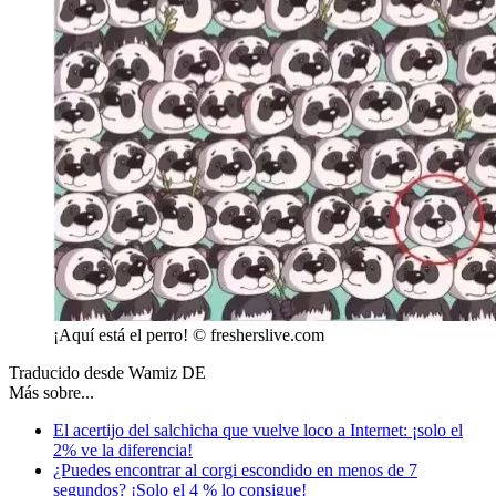
¡Aquí está el perro! © fresherslive.com
Traducido desde Wamiz DE
Más sobre...
El acertijo del salchicha que vuelve loco a Internet: ¡solo el
2% ve la diferencia!
¿Puedes encontrar al corgi escondido en menos de 7
segundos? ¡Solo el 4 % lo consigue!