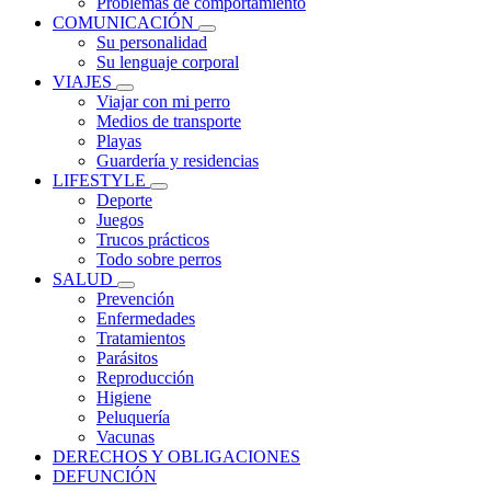
Problemas de comportamiento
COMUNICACIÓN
Su personalidad
Su lenguaje corporal
VIAJES
Viajar con mi perro
Medios de transporte
Playas
Guardería y residencias
LIFESTYLE
Deporte
Juegos
Trucos prácticos
Todo sobre perros
SALUD
Prevención
Enfermedades
Tratamientos
Parásitos
Reproducción
Higiene
Peluquería
Vacunas
DERECHOS Y OBLIGACIONES
DEFUNCIÓN