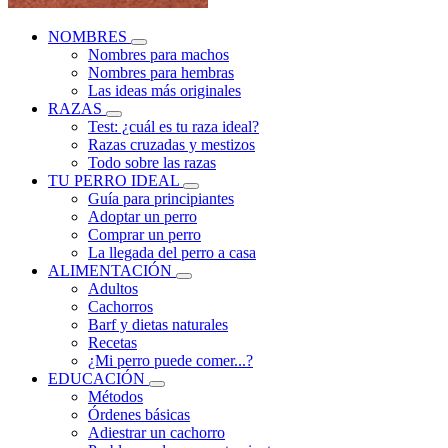
NOMBRES
Nombres para machos
Nombres para hembras
Las ideas más originales
RAZAS
Test: ¿cuál es tu raza ideal?
Razas cruzadas y mestizos
Todo sobre las razas
TU PERRO IDEAL
Guía para principiantes
Adoptar un perro
Comprar un perro
La llegada del perro a casa
ALIMENTACIÓN
Adultos
Cachorros
Barf y dietas naturales
Recetas
¿Mi perro puede comer...?
EDUCACIÓN
Métodos
Órdenes básicas
Adiestrar un cachorro