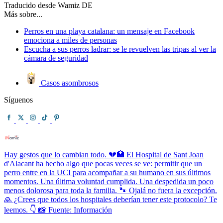
Traducido desde Wamiz DE
Más sobre...
Perros en una playa catalana: un mensaje en Facebook
emociona a miles de personas
Escucha a sus perros ladrar: se le revuelven las tripas al ver la
cámara de seguridad
Casos asombrosos
Síguenos
Hay gestos que lo cambian todo. 💔🏥 El Hospital de Sant Joan
d'Alacant ha hecho algo que pocas veces se ve: permitir que un
perro entre en la UCI para acompañar a su humano en sus últimos
momentos. Una última voluntad cumplida. Una despedida un poco
menos dolorosa para toda la familia. 🐾 Ojalá no fuera la excepción.
🙏 ¿Crees que todos los hospitales deberían tener este protocolo? Te
leemos. 👇 📸 Fuente: Información