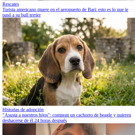
Rescates
Turista americano muere en el aeropuerto de Bari: esto es lo que le
pasó a su bull terrier
Historias de adopción
"Asusta a nuestros hijos": compran un cachorro de beagle y quieren
deshacerse de él 24 horas después