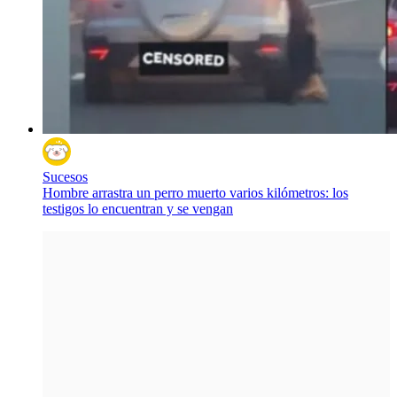
Sucesos
Hombre arrastra un perro muerto varios kilómetros: los
testigos lo encuentran y se vengan