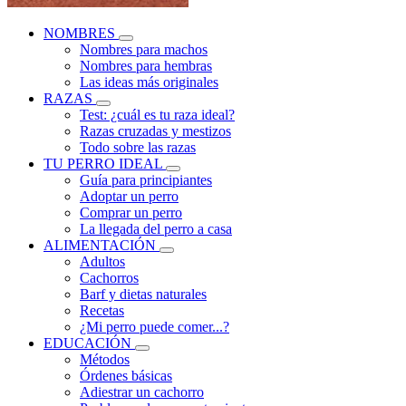
NOMBRES
Nombres para machos
Nombres para hembras
Las ideas más originales
RAZAS
Test: ¿cuál es tu raza ideal?
Razas cruzadas y mestizos
Todo sobre las razas
TU PERRO IDEAL
Guía para principiantes
Adoptar un perro
Comprar un perro
La llegada del perro a casa
ALIMENTACIÓN
Adultos
Cachorros
Barf y dietas naturales
Recetas
¿Mi perro puede comer...?
EDUCACIÓN
Métodos
Órdenes básicas
Adiestrar un cachorro