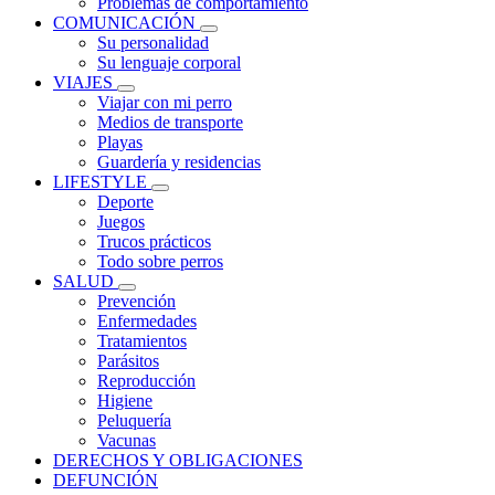
Problemas de comportamiento
COMUNICACIÓN
Su personalidad
Su lenguaje corporal
VIAJES
Viajar con mi perro
Medios de transporte
Playas
Guardería y residencias
LIFESTYLE
Deporte
Juegos
Trucos prácticos
Todo sobre perros
SALUD
Prevención
Enfermedades
Tratamientos
Parásitos
Reproducción
Higiene
Peluquería
Vacunas
DERECHOS Y OBLIGACIONES
DEFUNCIÓN