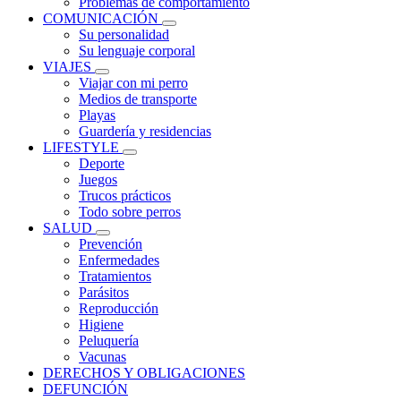
Problemas de comportamiento
COMUNICACIÓN
Su personalidad
Su lenguaje corporal
VIAJES
Viajar con mi perro
Medios de transporte
Playas
Guardería y residencias
LIFESTYLE
Deporte
Juegos
Trucos prácticos
Todo sobre perros
SALUD
Prevención
Enfermedades
Tratamientos
Parásitos
Reproducción
Higiene
Peluquería
Vacunas
DERECHOS Y OBLIGACIONES
DEFUNCIÓN