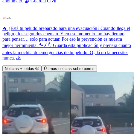
anonimato. 📹 Guardia Civil
🔥 ¿Está tu peludo preparado para una evacuación? Cuando llega el
peligro, los segundos cuentan. Y en ese momento, no hay tiempo
para pensar… solo para actuar. Por eso la prevención es nuestra
mejor herramienta. 🐾⚡ 👆 Guarda esta publicación y prepara cuanto
antes la mochila de emergencias de tu peludo. Ojalá no la necesites
nunca. 🙏
Noticias + leídas 🐶
Últimas noticias sobre perros