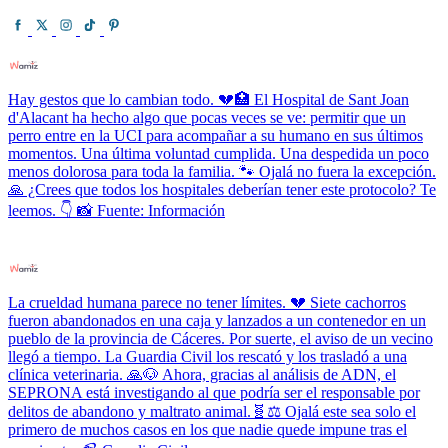
Hay gestos que lo cambian todo. 💔🏥 El Hospital de Sant Joan
d'Alacant ha hecho algo que pocas veces se ve: permitir que un
perro entre en la UCI para acompañar a su humano en sus últimos
momentos. Una última voluntad cumplida. Una despedida un poco
menos dolorosa para toda la familia. 🐾 Ojalá no fuera la excepción.
🙏 ¿Crees que todos los hospitales deberían tener este protocolo? Te
leemos. 👇 📸 Fuente: Información
La crueldad humana parece no tener límites. 💔 Siete cachorros
fueron abandonados en una caja y lanzados a un contenedor en un
pueblo de la provincia de Cáceres. Por suerte, el aviso de un vecino
llegó a tiempo. La Guardia Civil los rescató y los trasladó a una
clínica veterinaria. 🙏🐶 Ahora, gracias al análisis de ADN, el
SEPRONA está investigando al que podría ser el responsable por
delitos de abandono y maltrato animal.🧬⚖️ Ojalá este sea solo el
primero de muchos casos en los que nadie quede impune tras el