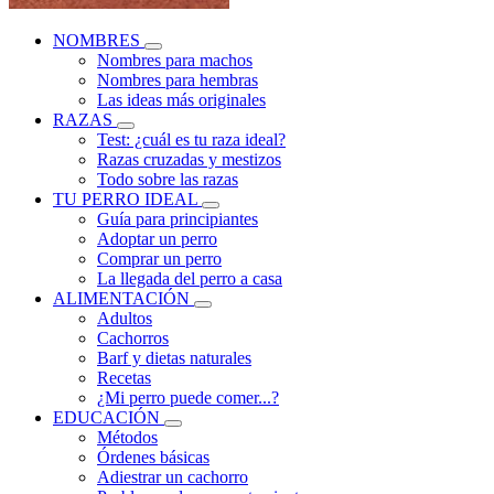
NOMBRES
Nombres para machos
Nombres para hembras
Las ideas más originales
RAZAS
Test: ¿cuál es tu raza ideal?
Razas cruzadas y mestizos
Todo sobre las razas
TU PERRO IDEAL
Guía para principiantes
Adoptar un perro
Comprar un perro
La llegada del perro a casa
ALIMENTACIÓN
Adultos
Cachorros
Barf y dietas naturales
Recetas
¿Mi perro puede comer...?
EDUCACIÓN
Métodos
Órdenes básicas
Adiestrar un cachorro