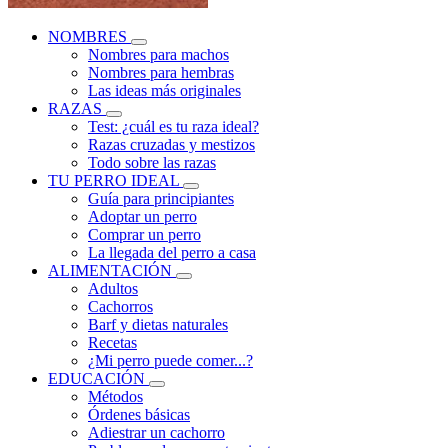
NOMBRES
Nombres para machos
Nombres para hembras
Las ideas más originales
RAZAS
Test: ¿cuál es tu raza ideal?
Razas cruzadas y mestizos
Todo sobre las razas
TU PERRO IDEAL
Guía para principiantes
Adoptar un perro
Comprar un perro
La llegada del perro a casa
ALIMENTACIÓN
Adultos
Cachorros
Barf y dietas naturales
Recetas
¿Mi perro puede comer...?
EDUCACIÓN
Métodos
Órdenes básicas
Adiestrar un cachorro