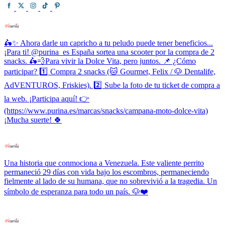
🛵✨ Ahora darle un capricho a tu peludo puede tener beneficios...
¡Para ti! @purina_es España sortea una scooter por la compra de 2
snacks. 🛵💨Para vivir la Dolce Vita, pero juntos. 📌 ¿Cómo
participar? 1️⃣ Compra 2 snacks (🐱 Gourmet, Felix / 🐶 Dentalife,
AdVENTUROS, Friskies). 2️⃣ Sube la foto de tu ticket de compra a
la web. ¡Participa aquí! 👉
(https://www.purina.es/marcas/snacks/campana-moto-dolce-vita)
¡Mucha suerte! 🍀
Una historia que conmociona a Venezuela. Este valiente perrito
permaneció 29 días con vida bajo los escombros, permaneciendo
fielmente al lado de su humana, que no sobrevivió a la tragedia. Un
símbolo de esperanza para todo un país. 🐶❤️