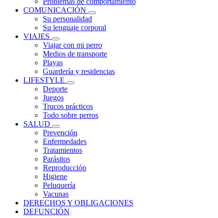
Problemas de comportamiento
COMUNICACIÓN
Su personalidad
Su lenguaje corporal
VIAJES
Viajar con mi perro
Medios de transporte
Playas
Guardería y residencias
LIFESTYLE
Deporte
Juegos
Trucos prácticos
Todo sobre perros
SALUD
Prevención
Enfermedades
Tratamientos
Parásitos
Reproducción
Higiene
Peluquería
Vacunas
DERECHOS Y OBLIGACIONES
DEFUNCIÓN