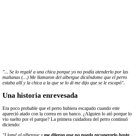
"... Se lo regalé a una chica porque yo no podía atenderlo por las
mañanas (…) Me llamaron del albergue diciéndome que el perro
estaba allí y la chica a la que se lo di me dijo que se le escapó"
.
Una historia enrevesada
Era poco probable que el perro hubiera escapado cuando este
apareció atado con la
correa
en un banco. ¿Alguien lo ató porque lo
vio suelto por el parque? La primera cuidadora del perro continuó
diciendo:
"Llamé al albergue y
me dijeron que no puedo recuperarlo hasta