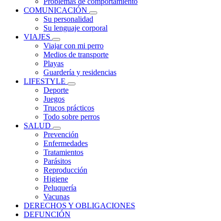
Problemas de comportamiento
COMUNICACIÓN
Su personalidad
Su lenguaje corporal
VIAJES
Viajar con mi perro
Medios de transporte
Playas
Guardería y residencias
LIFESTYLE
Deporte
Juegos
Trucos prácticos
Todo sobre perros
SALUD
Prevención
Enfermedades
Tratamientos
Parásitos
Reproducción
Higiene
Peluquería
Vacunas
DERECHOS Y OBLIGACIONES
DEFUNCIÓN