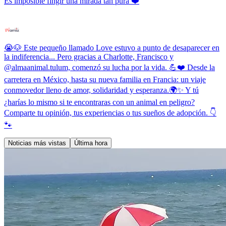
Es imposible fingir una mirada tan pura ❤️
😭🐶 Este pequeño llamado Love estuvo a punto de desaparecer en
la indiferencia... Pero gracias a Charlotte, Francisco y
@almaanimal.tulum, comenzó su lucha por la vida. 💪❤️ Desde la
carretera en México, hasta su nueva familia en Francia: un viaje
conmovedor lleno de amor, solidaridad y esperanza.🌍✨ Y tú
¿harías lo mismo si te encontraras con un animal en peligro?
Comparte tu opinión, tus experiencias o tus sueños de adopción. 👇
🐾
Noticias más vistas
Última hora