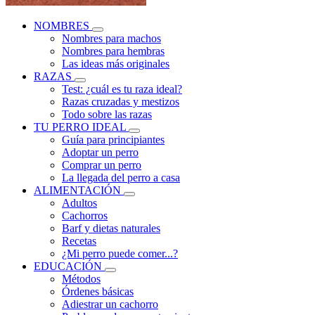
NOMBRES
Nombres para machos
Nombres para hembras
Las ideas más originales
RAZAS
Test: ¿cuál es tu raza ideal?
Razas cruzadas y mestizos
Todo sobre las razas
TU PERRO IDEAL
Guía para principiantes
Adoptar un perro
Comprar un perro
La llegada del perro a casa
ALIMENTACIÓN
Adultos
Cachorros
Barf y dietas naturales
Recetas
¿Mi perro puede comer...?
EDUCACIÓN
Métodos
Órdenes básicas
Adiestrar un cachorro