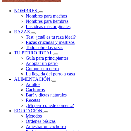
NOMBRES
Nombres para machos
Nombres para hembras
Las ideas más originales
RAZAS
Test: ¿cuál es tu raza ideal?
Razas cruzadas y mestizos
Todo sobre las razas
TU PERRO IDEAL
Guía para principiantes
Adoptar un perro
Comprar un perro
La llegada del perro a casa
ALIMENTACIÓN
Adultos
Cachorros
Barf y dietas naturales
Recetas
¿Mi perro puede comer...?
EDUCACIÓN
Métodos
Órdenes básicas
Adiestrar un cachorro