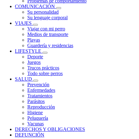
Problemas de comportamiento
COMUNICACIÓN
Su personalidad
Su lenguaje corporal
VIAJES
Viajar con mi perro
Medios de transporte
Playas
Guardería y residencias
LIFESTYLE
Deporte
Juegos
Trucos prácticos
Todo sobre perros
SALUD
Prevención
Enfermedades
Tratamientos
Parásitos
Reproducción
Higiene
Peluquería
Vacunas
DERECHOS Y OBLIGACIONES
DEFUNCIÓN