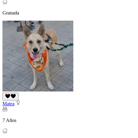
Granada
Matea
7 Años