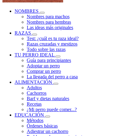
NOMBRES
Nombres para machos
Nombres para hembras
Las ideas más originales
RAZAS
Test: ¿cuál es tu raza ideal?
Razas cruzadas y mestizos
Todo sobre las razas
TU PERRO IDEAL
Guía para principiantes
Adoptar un perro
Comprar un perro
La llegada del perro a casa
ALIMENTACIÓN
Adultos
Cachorros
Barf y dietas naturales
Recetas
¿Mi perro puede comer...?
EDUCACIÓN
Métodos
Órdenes básicas
Adiestrar un cachorro