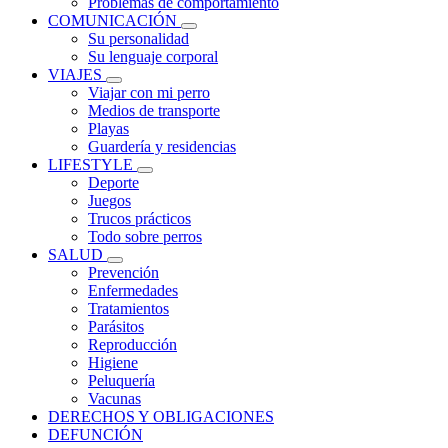
Problemas de comportamiento
COMUNICACIÓN
Su personalidad
Su lenguaje corporal
VIAJES
Viajar con mi perro
Medios de transporte
Playas
Guardería y residencias
LIFESTYLE
Deporte
Juegos
Trucos prácticos
Todo sobre perros
SALUD
Prevención
Enfermedades
Tratamientos
Parásitos
Reproducción
Higiene
Peluquería
Vacunas
DERECHOS Y OBLIGACIONES
DEFUNCIÓN