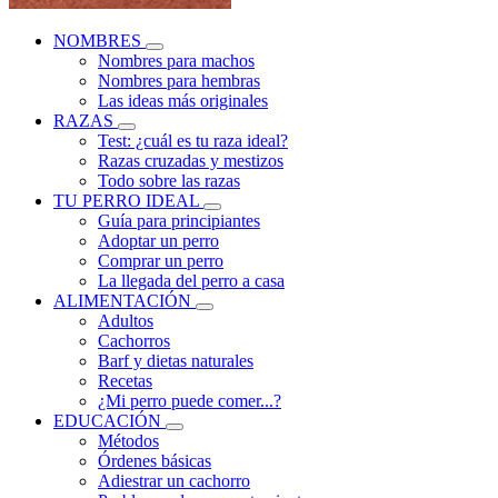
NOMBRES
Nombres para machos
Nombres para hembras
Las ideas más originales
RAZAS
Test: ¿cuál es tu raza ideal?
Razas cruzadas y mestizos
Todo sobre las razas
TU PERRO IDEAL
Guía para principiantes
Adoptar un perro
Comprar un perro
La llegada del perro a casa
ALIMENTACIÓN
Adultos
Cachorros
Barf y dietas naturales
Recetas
¿Mi perro puede comer...?
EDUCACIÓN
Métodos
Órdenes básicas
Adiestrar un cachorro