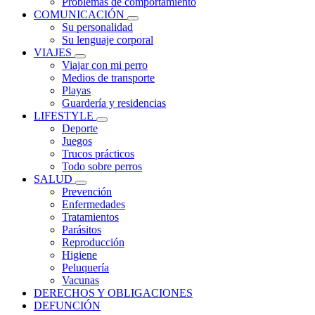
Problemas de comportamiento
COMUNICACIÓN
Su personalidad
Su lenguaje corporal
VIAJES
Viajar con mi perro
Medios de transporte
Playas
Guardería y residencias
LIFESTYLE
Deporte
Juegos
Trucos prácticos
Todo sobre perros
SALUD
Prevención
Enfermedades
Tratamientos
Parásitos
Reproducción
Higiene
Peluquería
Vacunas
DERECHOS Y OBLIGACIONES
DEFUNCIÓN