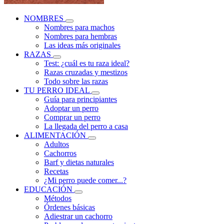
NOMBRES
Nombres para machos
Nombres para hembras
Las ideas más originales
RAZAS
Test: ¿cuál es tu raza ideal?
Razas cruzadas y mestizos
Todo sobre las razas
TU PERRO IDEAL
Guía para principiantes
Adoptar un perro
Comprar un perro
La llegada del perro a casa
ALIMENTACIÓN
Adultos
Cachorros
Barf y dietas naturales
Recetas
¿Mi perro puede comer...?
EDUCACIÓN
Métodos
Órdenes básicas
Adiestrar un cachorro