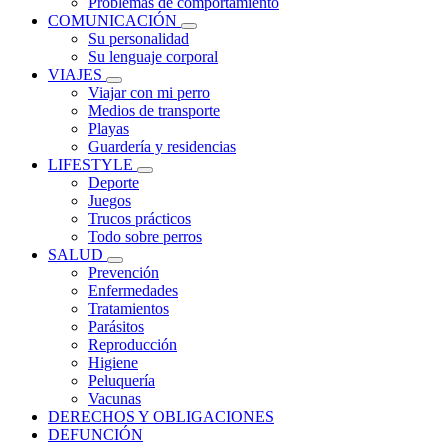
Problemas de comportamiento
COMUNICACIÓN
Su personalidad
Su lenguaje corporal
VIAJES
Viajar con mi perro
Medios de transporte
Playas
Guardería y residencias
LIFESTYLE
Deporte
Juegos
Trucos prácticos
Todo sobre perros
SALUD
Prevención
Enfermedades
Tratamientos
Parásitos
Reproducción
Higiene
Peluquería
Vacunas
DERECHOS Y OBLIGACIONES
DEFUNCIÓN