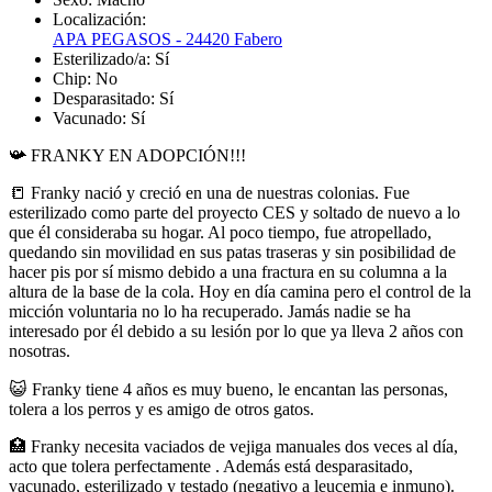
Localización:
APA PEGASOS - 24420 Fabero
Esterilizado/a:
Sí
Chip:
No
Desparasitado:
Sí
Vacunado:
Sí
📯 FRANKY EN ADOPCIÓN!!!
📒 Franky nació y creció en una de nuestras colonias. Fue
esterilizado como parte del proyecto CES y soltado de nuevo a lo
que él consideraba su hogar. Al poco tiempo, fue atropellado,
quedando sin movilidad en sus patas traseras y sin posibilidad de
hacer pis por sí mismo debido a una fractura en su columna a la
altura de la base de la cola. Hoy en día camina pero el control de la
micción voluntaria no lo ha recuperado. Jamás nadie se ha
interesado por él debido a su lesión por lo que ya lleva 2 años con
nosotras.
😺 Franky tiene 4 años es muy bueno, le encantan las personas,
tolera a los perros y es amigo de otros gatos.
🏥 Franky necesita vaciados de vejiga manuales dos veces al día,
acto que tolera perfectamente . Además está desparasitado,
vacunado, esterilizado y testado (negativo a leucemia e inmuno).