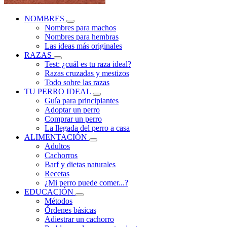
NOMBRES
Nombres para machos
Nombres para hembras
Las ideas más originales
RAZAS
Test: ¿cuál es tu raza ideal?
Razas cruzadas y mestizos
Todo sobre las razas
TU PERRO IDEAL
Guía para principiantes
Adoptar un perro
Comprar un perro
La llegada del perro a casa
ALIMENTACIÓN
Adultos
Cachorros
Barf y dietas naturales
Recetas
¿Mi perro puede comer...?
EDUCACIÓN
Métodos
Órdenes básicas
Adiestrar un cachorro