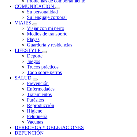
Problemas de comportamiento
COMUNICACIÓN
Su personalidad
Su lenguaje corporal
VIAJES
Viajar con mi perro
Medios de transporte
Playas
Guardería y residencias
LIFESTYLE
Deporte
Juegos
Trucos prácticos
Todo sobre perros
SALUD
Prevención
Enfermedades
Tratamientos
Parásitos
Reproducción
Higiene
Peluquería
Vacunas
DERECHOS Y OBLIGACIONES
DEFUNCIÓN