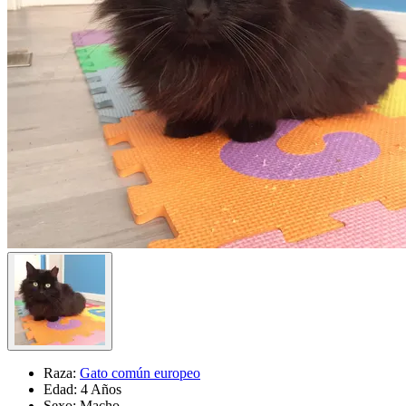
Raza:
Gato común europeo
Edad:
4 Años
Sexo:
Macho