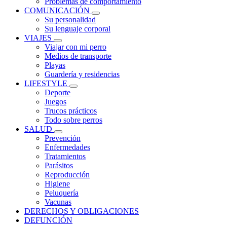
Problemas de comportamiento
COMUNICACIÓN
Su personalidad
Su lenguaje corporal
VIAJES
Viajar con mi perro
Medios de transporte
Playas
Guardería y residencias
LIFESTYLE
Deporte
Juegos
Trucos prácticos
Todo sobre perros
SALUD
Prevención
Enfermedades
Tratamientos
Parásitos
Reproducción
Higiene
Peluquería
Vacunas
DERECHOS Y OBLIGACIONES
DEFUNCIÓN