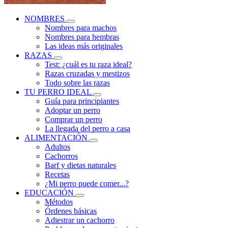
NOMBRES
Nombres para machos
Nombres para hembras
Las ideas más originales
RAZAS
Test: ¿cuál es tu raza ideal?
Razas cruzadas y mestizos
Todo sobre las razas
TU PERRO IDEAL
Guía para principiantes
Adoptar un perro
Comprar un perro
La llegada del perro a casa
ALIMENTACIÓN
Adultos
Cachorros
Barf y dietas naturales
Recetas
¿Mi perro puede comer...?
EDUCACIÓN
Métodos
Órdenes básicas
Adiestrar un cachorro