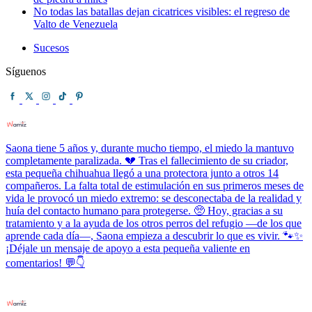
No todas las batallas dejan cicatrices visibles: el regreso de
Valto de Venezuela
Sucesos
Síguenos
Saona tiene 5 años y, durante mucho tiempo, el miedo la mantuvo
completamente paralizada. 💔 Tras el fallecimiento de su criador,
esta pequeña chihuahua llegó a una protectora junto a otros 14
compañeros. La falta total de estimulación en sus primeros meses de
vida le provocó un miedo extremo: se desconectaba de la realidad y
huía del contacto humano para protegerse. 🥺 Hoy, gracias a su
tratamiento y a la ayuda de los otros perros del refugio —de los que
aprende cada día—, Saona empieza a descubrir lo que es vivir. 🐾✨
¡Déjale un mensaje de apoyo a esta pequeña valiente en
comentarios! 💬👇