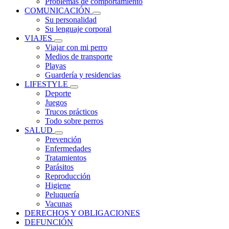
Problemas de comportamiento
COMUNICACIÓN
Su personalidad
Su lenguaje corporal
VIAJES
Viajar con mi perro
Medios de transporte
Playas
Guardería y residencias
LIFESTYLE
Deporte
Juegos
Trucos prácticos
Todo sobre perros
SALUD
Prevención
Enfermedades
Tratamientos
Parásitos
Reproducción
Higiene
Peluquería
Vacunas
DERECHOS Y OBLIGACIONES
DEFUNCIÓN