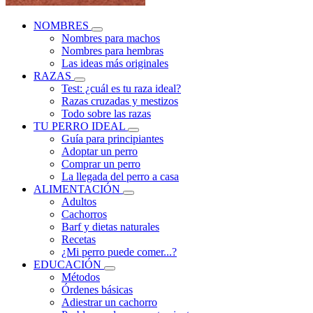
NOMBRES
Nombres para machos
Nombres para hembras
Las ideas más originales
RAZAS
Test: ¿cuál es tu raza ideal?
Razas cruzadas y mestizos
Todo sobre las razas
TU PERRO IDEAL
Guía para principiantes
Adoptar un perro
Comprar un perro
La llegada del perro a casa
ALIMENTACIÓN
Adultos
Cachorros
Barf y dietas naturales
Recetas
¿Mi perro puede comer...?
EDUCACIÓN
Métodos
Órdenes básicas
Adiestrar un cachorro