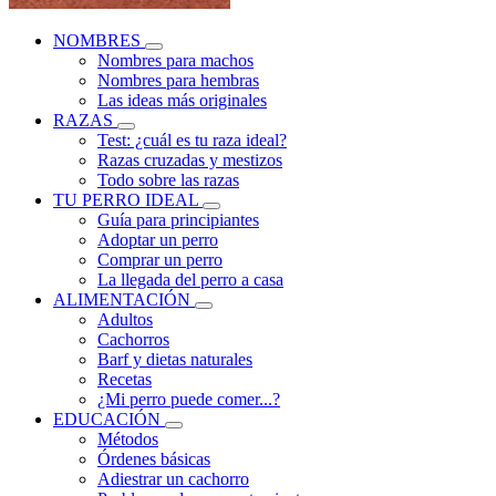
NOMBRES
Nombres para machos
Nombres para hembras
Las ideas más originales
RAZAS
Test: ¿cuál es tu raza ideal?
Razas cruzadas y mestizos
Todo sobre las razas
TU PERRO IDEAL
Guía para principiantes
Adoptar un perro
Comprar un perro
La llegada del perro a casa
ALIMENTACIÓN
Adultos
Cachorros
Barf y dietas naturales
Recetas
¿Mi perro puede comer...?
EDUCACIÓN
Métodos
Órdenes básicas
Adiestrar un cachorro