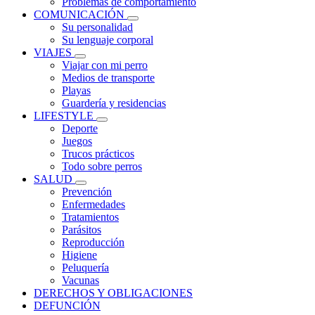
Problemas de comportamiento
COMUNICACIÓN
Su personalidad
Su lenguaje corporal
VIAJES
Viajar con mi perro
Medios de transporte
Playas
Guardería y residencias
LIFESTYLE
Deporte
Juegos
Trucos prácticos
Todo sobre perros
SALUD
Prevención
Enfermedades
Tratamientos
Parásitos
Reproducción
Higiene
Peluquería
Vacunas
DERECHOS Y OBLIGACIONES
DEFUNCIÓN