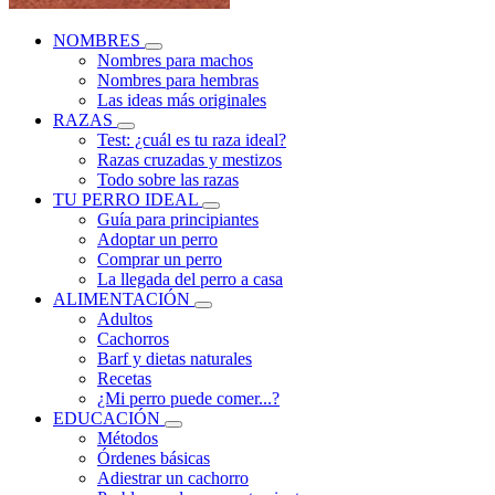
NOMBRES
Nombres para machos
Nombres para hembras
Las ideas más originales
RAZAS
Test: ¿cuál es tu raza ideal?
Razas cruzadas y mestizos
Todo sobre las razas
TU PERRO IDEAL
Guía para principiantes
Adoptar un perro
Comprar un perro
La llegada del perro a casa
ALIMENTACIÓN
Adultos
Cachorros
Barf y dietas naturales
Recetas
¿Mi perro puede comer...?
EDUCACIÓN
Métodos
Órdenes básicas
Adiestrar un cachorro