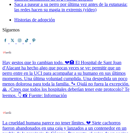
Saca a pasear a su perro por última vez antes de la eutanasia:
las redes hacen su magia in extremis (vídeo)
Historias de adopción
Síguenos
Hay gestos que lo cambian todo. 💔🏥 El Hospital de Sant Joan
d'Alacant ha hecho algo que pocas veces se ve: permitir que un
perro entre en la UCI para acompañar a su humano en sus últimos
momentos. Una última voluntad cumplida. Una despedida un poco
menos dolorosa para toda la familia. 🐾 Ojalá no fuera la excepción.
🙏 ¿Crees que todos los hospitales deberían tener este protocolo? Te
leemos. 👇 📸 Fuente: Información
La crueldad humana parece no tener límites. 💔 Siete cachorros
fueron abandonados en una caja y lanzados a un contenedor en un