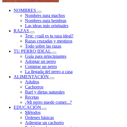
NOMBRES
Nombres para machos
Nombres para hembras
Las ideas más originales
RAZAS
Test: ¿cuál es tu raza ideal?
Razas cruzadas y mestizos
Todo sobre las razas
TU PERRO IDEAL
Guía para principiantes
Adoptar un perro
Comprar un perro
La llegada del perro a casa
ALIMENTACIÓN
Adultos
Cachorros
Barf y dietas naturales
Recetas
¿Mi perro puede comer...?
EDUCACIÓN
Métodos
Órdenes básicas
Adiestrar un cachorro