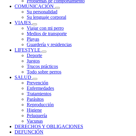
Problemas de comportamiento
COMUNICACIÓN
Su personalidad
Su lenguaje corporal
VIAJES
Viajar con mi perro
Medios de transporte
Playas
Guardería y residencias
LIFESTYLE
Deporte
Juegos
Trucos prácticos
Todo sobre perros
SALUD
Prevención
Enfermedades
Tratamientos
Parásitos
Reproducción
Higiene
Peluquería
Vacunas
DERECHOS Y OBLIGACIONES
DEFUNCIÓN