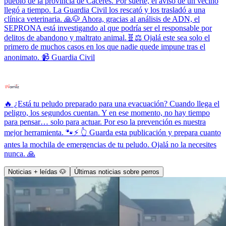
pueblo de la provincia de Cáceres. Por suerte, el aviso de un vecino
llegó a tiempo. La Guardia Civil los rescató y los trasladó a una
clínica veterinaria. 🙏🐶 Ahora, gracias al análisis de ADN, el
SEPRONA está investigando al que podría ser el responsable por
delitos de abandono y maltrato animal.🧬⚖️ Ojalá este sea solo el
primero de muchos casos en los que nadie quede impune tras el
anonimato. 📹 Guardia Civil
🔥 ¿Está tu peludo preparado para una evacuación? Cuando llega el
peligro, los segundos cuentan. Y en ese momento, no hay tiempo
para pensar… solo para actuar. Por eso la prevención es nuestra
mejor herramienta. 🐾⚡ 👆 Guarda esta publicación y prepara cuanto
antes la mochila de emergencias de tu peludo. Ojalá no la necesites
nunca. 🙏
Noticias + leídas 🐶
Últimas noticias sobre perros