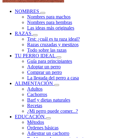
NOMBRES
Nombres para machos
Nombres para hembras
Las ideas más originales
RAZAS
Test: ¿cuál es tu raza ideal?
Razas cruzadas y mestizos
Todo sobre las razas
TU PERRO IDEAL
Guía para principiantes
Adoptar un perro
Comprar un perro
La llegada del perro a casa
ALIMENTACIÓN
Adultos
Cachorros
Barf y dietas naturales
Recetas
¿Mi perro puede comer...?
EDUCACIÓN
Métodos
Órdenes básicas
Adiestrar un cachorro