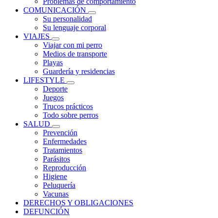
Problemas de comportamiento
COMUNICACIÓN
Su personalidad
Su lenguaje corporal
VIAJES
Viajar con mi perro
Medios de transporte
Playas
Guardería y residencias
LIFESTYLE
Deporte
Juegos
Trucos prácticos
Todo sobre perros
SALUD
Prevención
Enfermedades
Tratamientos
Parásitos
Reproducción
Higiene
Peluquería
Vacunas
DERECHOS Y OBLIGACIONES
DEFUNCIÓN