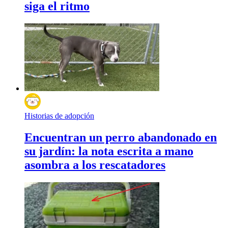
siga el ritmo
Historias de adopción
Encuentran un perro abandonado en
su jardín: la nota escrita a mano
asombra a los rescatadores