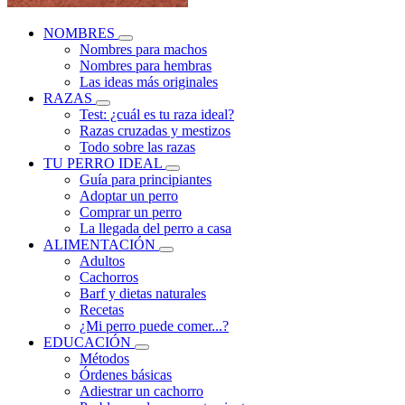
NOMBRES
Nombres para machos
Nombres para hembras
Las ideas más originales
RAZAS
Test: ¿cuál es tu raza ideal?
Razas cruzadas y mestizos
Todo sobre las razas
TU PERRO IDEAL
Guía para principiantes
Adoptar un perro
Comprar un perro
La llegada del perro a casa
ALIMENTACIÓN
Adultos
Cachorros
Barf y dietas naturales
Recetas
¿Mi perro puede comer...?
EDUCACIÓN
Métodos
Órdenes básicas
Adiestrar un cachorro