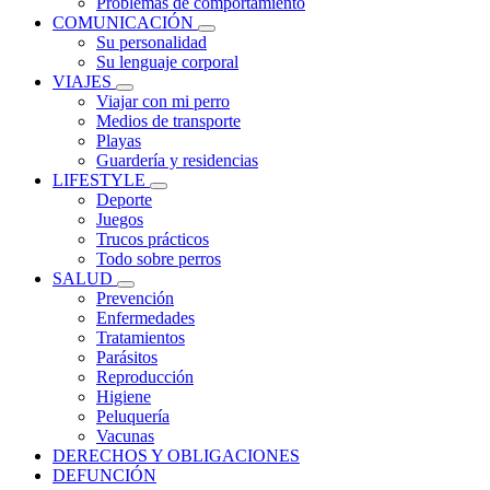
Problemas de comportamiento
COMUNICACIÓN
Su personalidad
Su lenguaje corporal
VIAJES
Viajar con mi perro
Medios de transporte
Playas
Guardería y residencias
LIFESTYLE
Deporte
Juegos
Trucos prácticos
Todo sobre perros
SALUD
Prevención
Enfermedades
Tratamientos
Parásitos
Reproducción
Higiene
Peluquería
Vacunas
DERECHOS Y OBLIGACIONES
DEFUNCIÓN