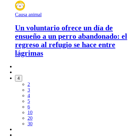
Causa animal
Un voluntario ofrece un día de
ensueño a un perro abandonado: el
regreso al refugio se hace entre
lágrimas
4
2
3
4
5
6
10
20
30