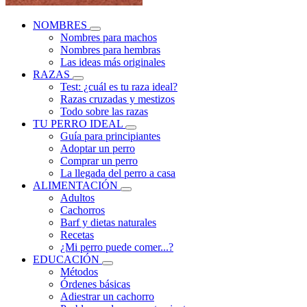
NOMBRES
Nombres para machos
Nombres para hembras
Las ideas más originales
RAZAS
Test: ¿cuál es tu raza ideal?
Razas cruzadas y mestizos
Todo sobre las razas
TU PERRO IDEAL
Guía para principiantes
Adoptar un perro
Comprar un perro
La llegada del perro a casa
ALIMENTACIÓN
Adultos
Cachorros
Barf y dietas naturales
Recetas
¿Mi perro puede comer...?
EDUCACIÓN
Métodos
Órdenes básicas
Adiestrar un cachorro