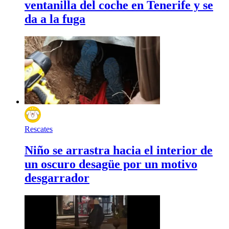
ventanilla del coche en Tenerife y se
da a la fuga
Rescates
Niño se arrastra hacia el interior de
un oscuro desagüe por un motivo
desgarrador