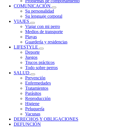
Problemas de comportamiento
COMUNICACIÓN
Su personalidad
Su lenguaje corporal
VIAJES
Viajar con mi perro
Medios de transporte
Playas
Guardería y residencias
LIFESTYLE
Deporte
Juegos
Trucos prácticos
Todo sobre perros
SALUD
Prevención
Enfermedades
Tratamientos
Parásitos
Reproducción
Higiene
Peluquería
Vacunas
DERECHOS Y OBLIGACIONES
DEFUNCIÓN