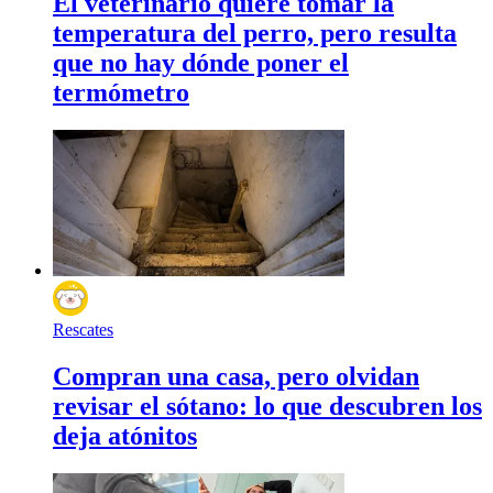
El veterinario quiere tomar la
temperatura del perro, pero resulta
que no hay dónde poner el
termómetro
Rescates
Compran una casa, pero olvidan
revisar el sótano: lo que descubren los
deja atónitos