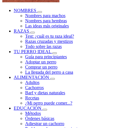
NOMBRES
Nombres para machos
Nombres para hembras
Las ideas más originales
RAZAS
Test: ¿cuál es tu raza ideal?
Razas cruzadas y mestizos
Todo sobre las razas
TU PERRO IDEAL
Guía para principiantes
Adoptar un perro
Comprar un perro
La llegada del perro a casa
ALIMENTACIÓN
Adultos
Cachorros
Barf y dietas naturales
Recetas
¿Mi perro puede comer...?
EDUCACIÓN
Métodos
Órdenes básicas
Adiestrar un cachorro