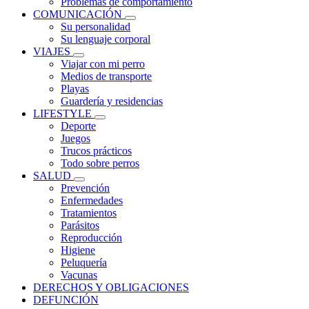
Problemas de comportamiento
COMUNICACIÓN
Su personalidad
Su lenguaje corporal
VIAJES
Viajar con mi perro
Medios de transporte
Playas
Guardería y residencias
LIFESTYLE
Deporte
Juegos
Trucos prácticos
Todo sobre perros
SALUD
Prevención
Enfermedades
Tratamientos
Parásitos
Reproducción
Higiene
Peluquería
Vacunas
DERECHOS Y OBLIGACIONES
DEFUNCIÓN