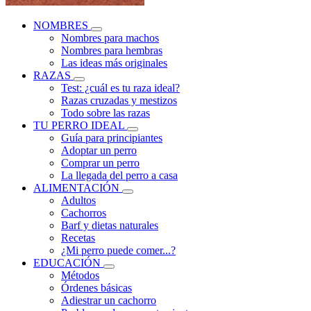
NOMBRES
Nombres para machos
Nombres para hembras
Las ideas más originales
RAZAS
Test: ¿cuál es tu raza ideal?
Razas cruzadas y mestizos
Todo sobre las razas
TU PERRO IDEAL
Guía para principiantes
Adoptar un perro
Comprar un perro
La llegada del perro a casa
ALIMENTACIÓN
Adultos
Cachorros
Barf y dietas naturales
Recetas
¿Mi perro puede comer...?
EDUCACIÓN
Métodos
Órdenes básicas
Adiestrar un cachorro