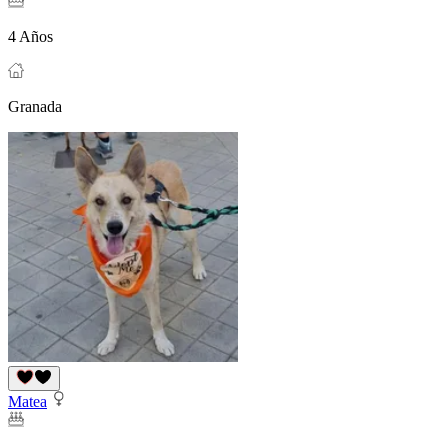
4 Años
Granada
Matea