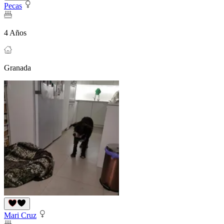
Pecas
4 Años
Granada
Mari Cruz