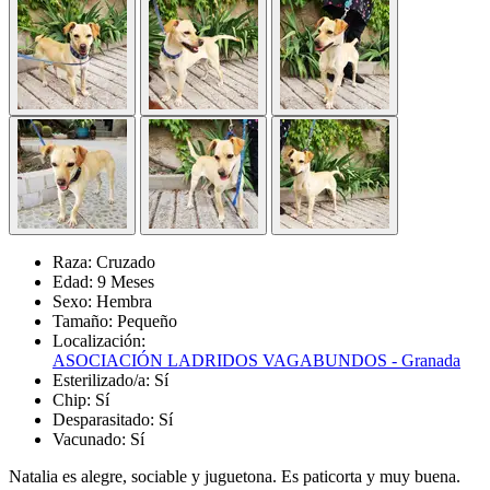
Raza:
Cruzado
Edad:
9 Meses
Sexo:
Hembra
Tamaño:
Pequeño
Localización:
ASOCIACIÓN LADRIDOS VAGABUNDOS - Granada
Esterilizado/a:
Sí
Chip:
Sí
Desparasitado:
Sí
Vacunado:
Sí
Natalia es alegre, sociable y juguetona. Es paticorta y muy buena.