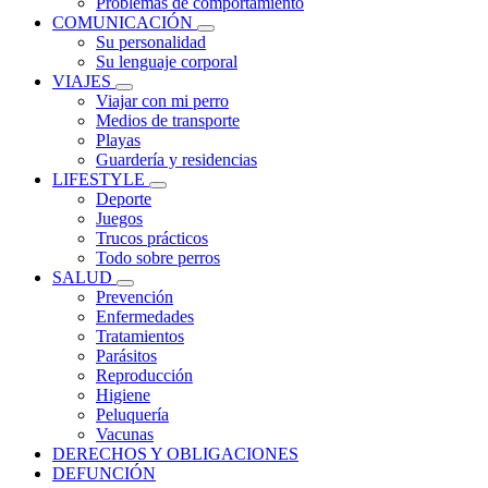
Problemas de comportamiento
COMUNICACIÓN
Su personalidad
Su lenguaje corporal
VIAJES
Viajar con mi perro
Medios de transporte
Playas
Guardería y residencias
LIFESTYLE
Deporte
Juegos
Trucos prácticos
Todo sobre perros
SALUD
Prevención
Enfermedades
Tratamientos
Parásitos
Reproducción
Higiene
Peluquería
Vacunas
DERECHOS Y OBLIGACIONES
DEFUNCIÓN