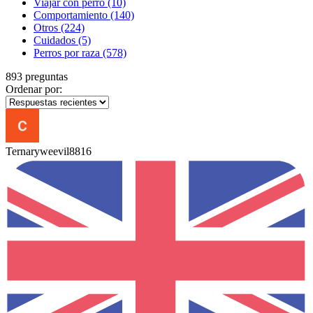
Viajar con perro
(10)
Comportamiento
(140)
Otros
(224)
Cuidados
(5)
Perros por raza
(578)
893 preguntas
Ordenar por:
Ternaryweevil8816