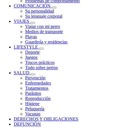
Problemas de comportamiento
COMUNICACIÓN
Su personalidad
Su lenguaje corporal
VIAJES
Viajar con mi perro
Medios de transporte
Playas
Guardería y residencias
LIFESTYLE
Deporte
Juegos
Trucos prácticos
Todo sobre perros
SALUD
Prevención
Enfermedades
Tratamientos
Parásitos
Reproducción
Higiene
Peluquería
Vacunas
DERECHOS Y OBLIGACIONES
DEFUNCIÓN