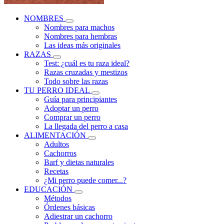
NOMBRES
Nombres para machos
Nombres para hembras
Las ideas más originales
RAZAS
Test: ¿cuál es tu raza ideal?
Razas cruzadas y mestizos
Todo sobre las razas
TU PERRO IDEAL
Guía para principiantes
Adoptar un perro
Comprar un perro
La llegada del perro a casa
ALIMENTACIÓN
Adultos
Cachorros
Barf y dietas naturales
Recetas
¿Mi perro puede comer...?
EDUCACIÓN
Métodos
Órdenes básicas
Adiestrar un cachorro