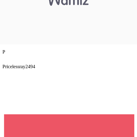
P
Pricelessray2494