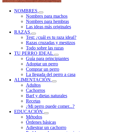
NOMBRES
Nombres para machos
Nombres para hembras
Las ideas más originales
RAZAS
Test: ¿cuál es tu raza ideal?
Razas cruzadas y mestizos
Todo sobre las razas
TU PERRO IDEAL
Guía para principiantes
Adoptar un perro
Comprar un perro
La llegada del perro a casa
ALIMENTACIÓN
Adultos
Cachorros
Barf y dietas naturales
Recetas
¿Mi perro puede comer...?
EDUCACIÓN
Métodos
Órdenes básicas
Adiestrar un cachorro