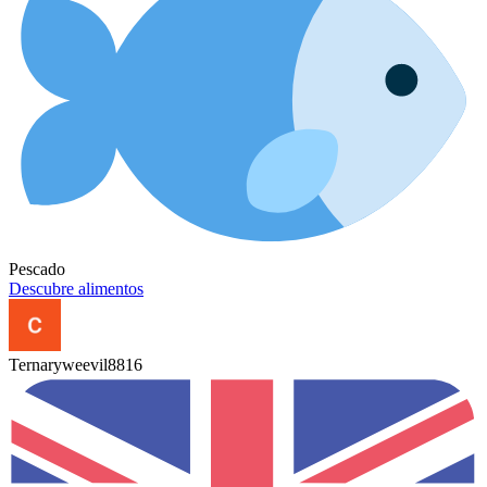
Pescado
Descubre alimentos
Ternaryweevil8816