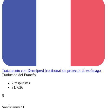
Tratamiento con Dermipred (cortisona) sin protector de estómago
Traducido del Francés
2 respuestas
31/7/26
S
Sandyjenny73