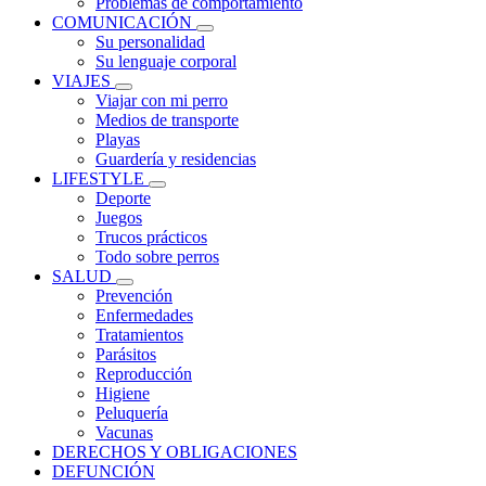
Problemas de comportamiento
COMUNICACIÓN
Su personalidad
Su lenguaje corporal
VIAJES
Viajar con mi perro
Medios de transporte
Playas
Guardería y residencias
LIFESTYLE
Deporte
Juegos
Trucos prácticos
Todo sobre perros
SALUD
Prevención
Enfermedades
Tratamientos
Parásitos
Reproducción
Higiene
Peluquería
Vacunas
DERECHOS Y OBLIGACIONES
DEFUNCIÓN