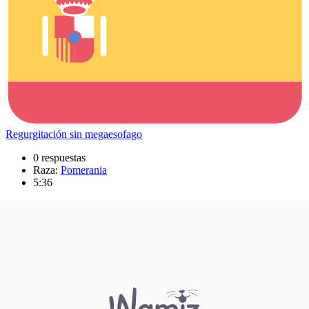
Regurgitación sin megaesofago
0 respuestas
Raza:
Pomerania
5:36